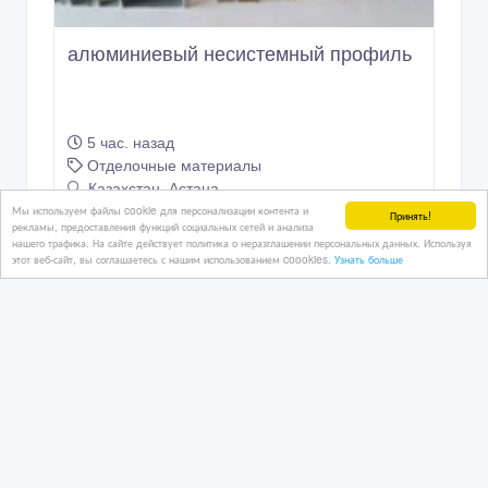
алюминиевый несистемный профиль
5 час. назад
Отделочные материалы
Казахстан, Астана
Мы используем файлы cookie для персонализации контента и
Принять!
рекламы, предоставления функций социальных сетей и анализа
нашего трафика. На сайте действует политика о неразглашении персональных данных. Используя
этот веб-сайт, вы соглашаетесь с нашим использованием coookies.
Узнать больше
5 500 тенге 〒