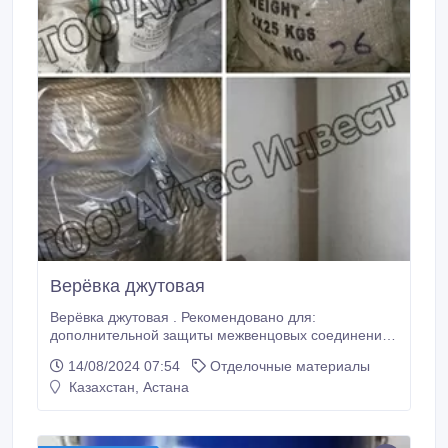
Верёвка джутовая
Верёвка джутовая . Рекомендовано для:
дополнительной защиты межвенцовых соединений
и декоративной отделки. Преимущества по
14/08/2024 07:54
Отделочные материалы
сравнению с льняной верёвкой - это золотистый, а
Казахстан, Астана
не серый цвет, близкий к цвету дерева, более
устойчива к гниению (за счет большего содержания
лигнина), ровная, тугая, более прочная на разрыв.