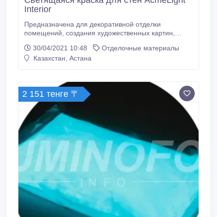
Светящаяся краска для стен AcmeLight
Interior
Предназначена для декоративной отделки
помещений, создания художественных картин,
сложных поверхностей, лестничных маршей.
30/04/2021 10:48
Отделочные материалы
Подходит для окрашивания деревянных,
Казахстан, Астана
гипсокартонных, оштукатуренных поверхностей,
обоев и пр. Производитель светящейся краски
предлагает поставки на выгодных условиях. Наши
краски светятся в темноте на протяжении 6-8 часов.
2 151 тенге 〒