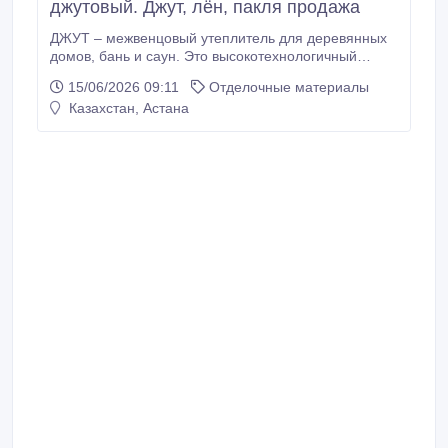
джутовый. Джут, лён, пакля продажа
ДЖУТ – межвенцовый утеплитель для деревянных
домов, бань и саун. Это высокотехнологичный
утеплитель премиум-класса, обладающий
15/06/2026 09:11
Отделочные материалы
отличными характеристиками и прекрасным
Казахстан, Астана
внешним видом. ДЖУТ производится из
натуральных первичных волокон джута, высокой
степени очистки, с использованием технологии Эти
качества делают Джут незаменимым утеплителем
для деревянных домов.