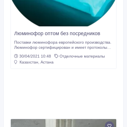
Люминофор оптом без посредников
Поставки люминофора европейского производства.
Люминофор сертифицирован и имеет протоколы
испытаний. Стоимость люминофора длительного
30/04/2021 10:48
Отделочные материалы
свечения (6-8 ч.). При оптовых поставках цена
Казахстан, Астана
договорная Применяется для приготовления
светящейся краски, в дизайне, рекламе,
светящиеся диски. Люминофор – новые
возможности вашего бизнеса.