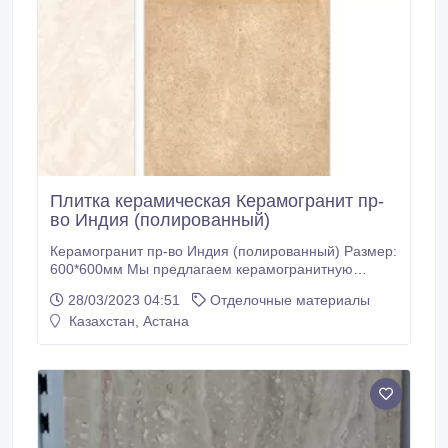
Плитка керамическая Керамогранит пр-
во Индия (полированный)
Керамогранит пр-во Индия (полированный) Размер:
600*600мм Мы предлагаем керамогранитную
плитку для облицовки фасадов зданий
28/03/2023 04:51
Отделочные материалы
(вентилируемые фасады), так и для внутренней
Казахстан, Астана
отделки пола и стен в жилых и общественных
помещениях, ресторанах, торговых центрах,
административных зданиях, автосалонах,
медицинских учреждениях и производственных
объектах.