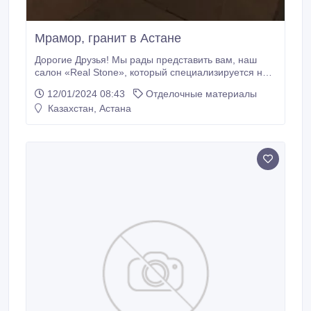
Мрамор, гранит в Астане
Дорогие Друзья! Мы рады представить вам, наш
салон «Real Stone», который специализируется на
изготовлении изделий из натурального камня:
12/01/2024 08:43
Отделочные материалы
мрамор, гранит, оникс. Благодаря долголетней
Казахстан, Астана
практике и стабильным отношениям с партнерами,
на сегодняшний день наша компания может
предложить вам следующие виды изделий: -
Столешницы, ресепшн, барные стойки; -
Подоконники, плинтуса, бордюры; - Камины, декор
панели; - Лестничные марши, пандусы; - Облицовка
колон, стен, укладка полов.