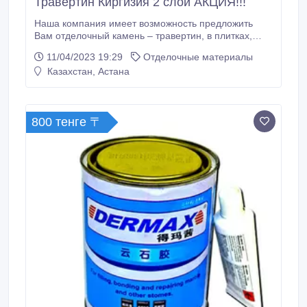
Травертин Киргизия 2 слой АКЦИЯ!!!
Наша компания имеет возможность предложить
Вам отделочный камень – травертин, в плитках,
600*300*20мм: 1. Киргизский травертин 1-ый слой
11/04/2023 19:29
Отделочные материалы
цвет бежевый, 2-ой слой цвет светло-бежевый в
Казахстан, Астана
наличий.
800 тенге 〒