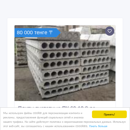
Плиты пустотные ПК 60-12.8 до
объекта в Астану
8 дн. назад
Стройматериалы - разное
Казахстан, Астана
4 500 тенге 〒
Мы используем файлы cookie для персонализации контента и
Принять!
рекламы, предоставления функций социальных сетей и анализа
нашего трафика. На сайте действует политика о неразглашении персональных данных. Используя
этот веб-сайт, вы соглашаетесь с нашим использованием coookies.
Узнать больше