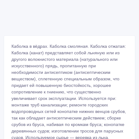
сопротивление к гниению, что существенно
увеличивает срок эксплуатации. Используется при:
монтаже труб канализации; ремонте городских
водопроводных сетей конопатке нижних венцов срубов,
так как обладает антисептическим действием; сборке
срубов из бруса, набивая по кромкам бруса; конопатке
деревянных судов; изготовлении тросов для парусных
судов. Используемое сырье — веревка из льна,
конопли, агавы или других растительных волокон (1-, 2-,
3-х прядная). Размер — диаметр 6-8 мм, 10-12 мм.
Пропиточные материалы — смоляно-битумные
мастики, нефтяные битумы (БНИ-4, БНД и др.),
растворители, приготовленные по специальной
технологии при повышенной температуре. Массовая
доля пропитки — 40%