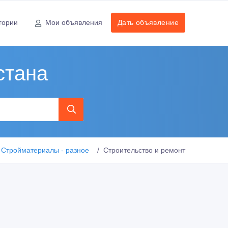
гории
Мои объявления
Дать объявление
стана
Стройматериалы - разное
Строительство и ремонт