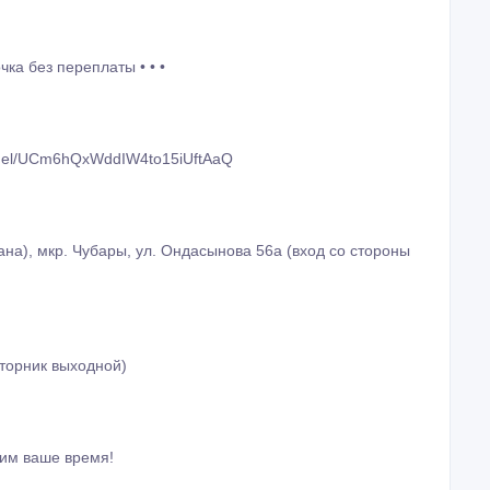
чка без переплаты • • •
nnel/UCm6hQxWddIW4to15iUftAaQ
тана), мкр. Чубары, ул. Ондасынова 56а (вход со стороны
вторник выходной)
мим ваше время!