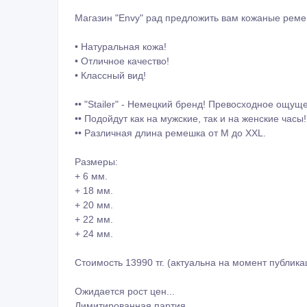
Магазин "Envy" рад предложить вам кожаные ремешк
• Натуральная кожа!
• Отличное качество!
• Классный вид!
•• "Stailer" - Немецкий бренд! Превосходное ощущ
•• Подойдут как на мужские, так и на женские часы!
•• Различная длина ремешка от M до XXL.
Размеры:
+ 6 мм.
+ 18 мм.
+ 20 мм.
+ 22 мм.
+ 24 мм.
Стоимость 13990 тг. (актуальна на момент публика
Ожидается рост цен...
Лимитированная партия...