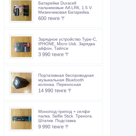
Батарейки Duracell
пальчиковые AA LR6, 1.5 V.
Мизинчиковая Батарейка.
600 тенге 〒
Зарядное устройство Type-C,
IPHONE, Micro Usb. Зарядка
айфон, Тайпси
3 990 тенге 〒
Портативная беспроводная
музыкальная Bluetooth
колонка. Переносная
14 990 тенге 〒
Монопод-трипод + селфи
палка. Selfie Stick. Тренога.
Штатив. Подставка
9 990 тенге 〒