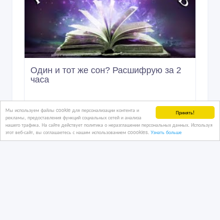
Один и тот же сон? Расшифрую за 2
часа ‎
Мы используем файлы cookie для персонализации контента и
3 дн. назад
Принять!
рекламы, предоставления функций социальных сетей и анализа
Услуги - разное
нашего трафика. На сайте действует политика о неразглашении персональных данных. Используя
Казахстан, Астана
этот веб-сайт, вы соглашаетесь с нашим использованием coookies.
Узнать больше