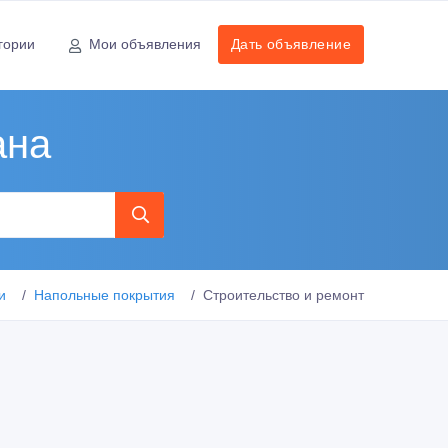
гории
Мои объявления
Дать объявление
ана
и
Напольные покрытия
Строительство и ремонт