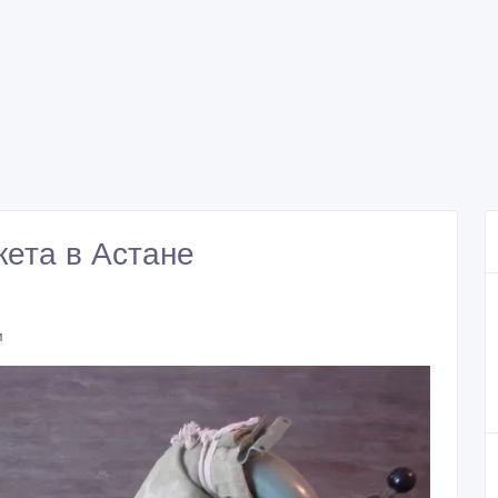
кета в Астане
м