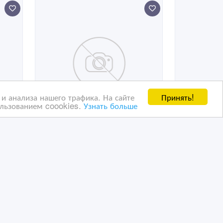
Принять!
и анализа нашего трафика. На сайте
ользованием coookies.
Узнать больше
Светящаяся напольная
плитка и брусчатка
10/03/2026 09:48
Напольные покрытия
Казахстан, Астана