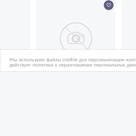
Мы используем файлы cookie для персонализации конте
действует политика о неразглашении персональных данн
Модульное напольное
Так
покрытие
инв
«TECHNOSENSOR UNO»
сла
10/03/2026 09:49
10
Напольные покрытия
Н
Казахстан, Астана
Ка