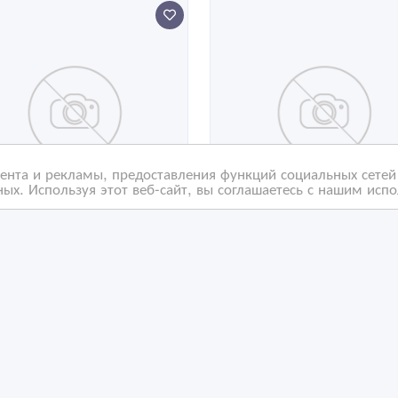
нта и рекламы, предоставления функций социальных сетей 
ых. Используя этот веб-сайт, вы соглашаетесь с нашим исп
тильная плитка для
Универсальные
алидов по зрению/
модульные напольные
бовидящих
покрытия из ПВХ
/03/2026 09:49
10/03/2026 09:49
апольные покрытия
Напольные покрытия
захстан, Астана
Казахстан, Астана