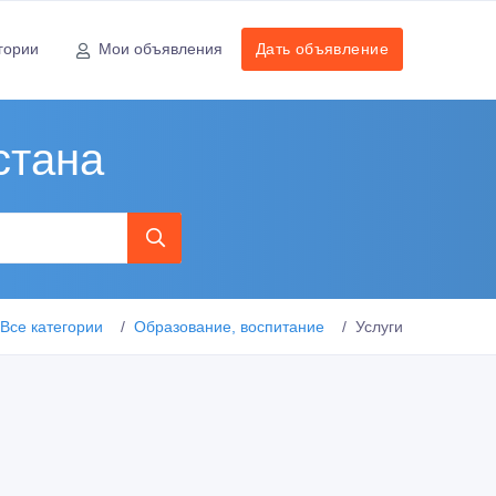
гории
Мои объявления
Дать объявление
стана
Все категории
Образование, воспитание
Услуги