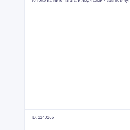
то тоже начните читать, и люди сами к вам потянут
ID: 1140165