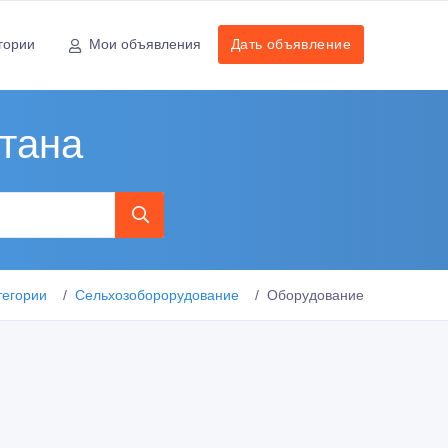
гории
Мои объявления
Дать объявление
тана
тегории
Сельхозоборорудование
Оборудование