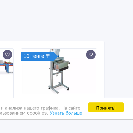
10 тенге 〒
Принять!
и анализа нашего трафика. На сайте
ользованием coookies.
Узнать больше
Автоматическое