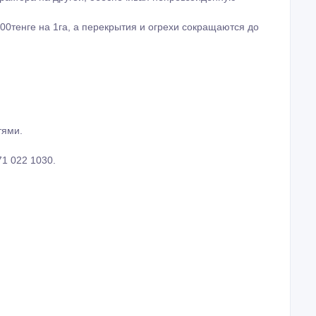
0тенге на 1га, а перекрытия и огрехи сокращаются до
тями.
71 022 1030.