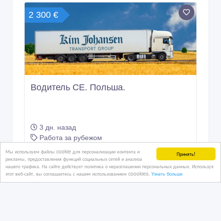
2 300 €
Водитель СЕ. Польша.
3 дн. назад
Работа за рубежом
Казахстан, Астана
Мы используем файлы cookie для персонализации контента и
Принять!
рекламы, предоставления функций социальных сетей и анализа
нашего трафика. На сайте действует политика о неразглашении персональных данных. Используя
этот веб-сайт, вы соглашаетесь с нашим использованием coookies.
Узнать больше
1 тенге 〒