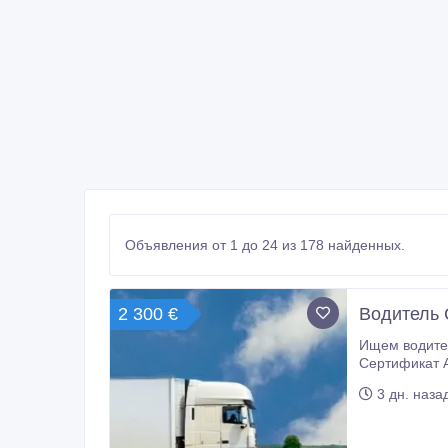
Объявления от 1 до 24 из 178 найденных.
2 300 €
Водитель 
Ищем водителя с кат. 
Сертификат A
работы водит
3 дн. наза
прохождении