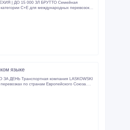
ИЯ | ДО 15 000 ЗЛ БРУТТО Семейная
й категории C+E для международных перевозок
ору водителя Основные маршруты: Польша,
оналов - долгосрочное сотрудничество и
ение категории C+E - карта водителя - код 95 и
ыт международных перевозок будет
ском языке
 ЗА ДЕНЬ Транспортная компания LASKOWSKI
 перевозках по странам Европейского Союза.
ой договор) База: г.