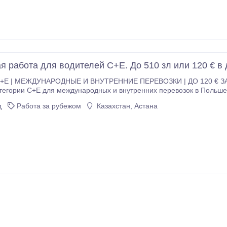
я работа для водителей C+E. До 510 зл или 120 € в 
E | МЕЖДУНАРОДНЫЕ И ВНУТРЕННИЕ ПЕРЕВОЗКИ | ДО 120 € ЗА 
рии C+E для международных и внутренних перевозок в Польше. База: Кошалин, Польша
 с тентованными полуприцепами Kögel Mega или Standard. Заработн
д
Работа за рубежом
Казахстан, Астана
 (в зависимости от опыта и договоренности).