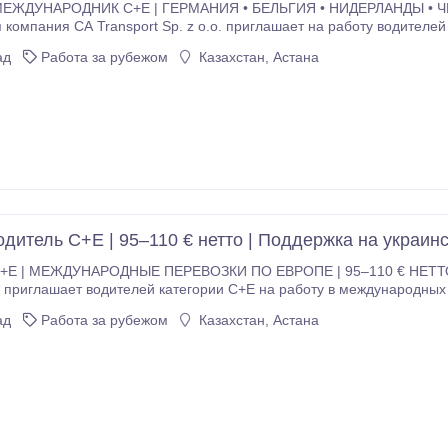
ЕЖДУНАРОДНИК C+E | ГЕРМАНИЯ • БЕЛЬГИЯ • НИДЕРЛАНДЫ • ЧЕХ
 компания CA Transport Sp. z o.o. приглашает на работу водителе
: Шпротава (Любушское воеводство, Польша) Заработная плата: 12 000 – 15 000 злотых брутто в
ад
Работа за рубежом
Казахстан, Астана
альное трудоустройство (Umowa o pracę) График работы – по выб
парк - постоянную поддержку
стов и диспетчеров - работу в дружественном коллективе професси
профессионального развития Требования: - водительское удостовер
окументы - ответственность и бережное отношение к технике - оп
ом О компании CA Транспорт Sp.
одитель C+E | 95–110 € нетто | Поддержка на украин
+E | МЕЖДУНАРОДНЫЕ ПЕРЕВОЗКИ ПО ЕВРОПЕ | 95–110 € НЕТТО
 приглашает водителей категории C+E на работу в международных
лата: 95–110 € нетто за день Официальное трудоустройство (трудов
ад
Работа за рубежом
Казахстан, Астана