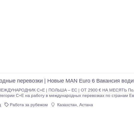
дные перевозки | Новые MAN Euro 6 Вакансия вод
ЖДУНАРОДНИК C+E | ПОЛЬША – ЕС | ОТ 2900 € НА МЕСЯТЬ Поль
егории C+E на работу в международных перевозках по странам Европей
ости Белостока Заработная плата: * 95 € за каждый рабочий день * 
д
Работа за рубежом
Казахстан, Астана
 паузы * +25 € за самостоятельную загрузку/разгрузку * +10 € за п
тво - современные тягачи MAN Euro 6 с высокими кабинами и тенто
е перевозки по всей территории ЕС - доставка к автомобилю слу
кой или польско-германской границе) - график работы 8 недель /
 организацией проживания Требования: - водительское удостоверен