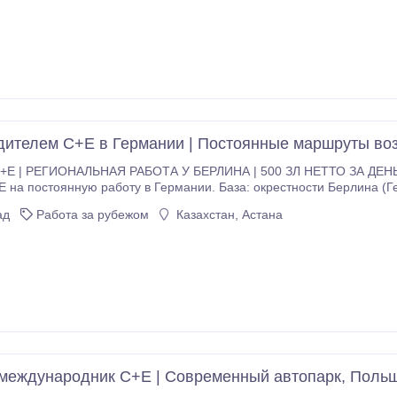
нции — по договоренности * без ночных рейсов * выезд и возврат 
тво (трудовой договор) или сотрудничество по системе B2B * закр
е тягачи MAN TGX с тентованными полуприцепами Koegel * постоя
сервис компании Почему следует работать с нами? Мы работаем н
осрочное сотрудничество.
дителем C+E в Германии | Постоянные маршруты во
E | РЕГИОНАЛЬНАЯ РАБОТА У БЕРЛИНА | 500 ЗЛ НЕТТО ЗА ДЕНЬ 
E на постоянную работу в Германии. База: окрестности Берлина (
региональные рейсы по Берлину и федеральной земле Бранденбург
ад
Работа за рубежом
Казахстан, Астана
международник C+E | Современный автопарк, Поль