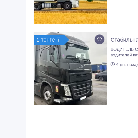
1 тенге 〒
Стабильна
ВОДИТЕЛЬ C+
водителей катего
тягачи Volvo
4 дн. наза
рабочий день