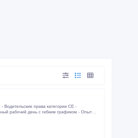
лный рабочий день с гибким графиком - Опыт
зрешения на работу и оказывает помощь в
 документов.