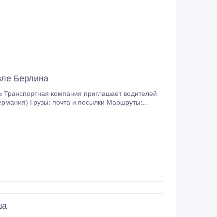
на базу компании * официальное
епленный за водителем автомобиль и полуприцеп
нную поддержку опытного логиста и
а рынке международных перевозок почти 30 лет
зле Берлина
Транспортная компания приглашает водителей
Германия) Грузы: почта и посылки Маршруты:
.
ша