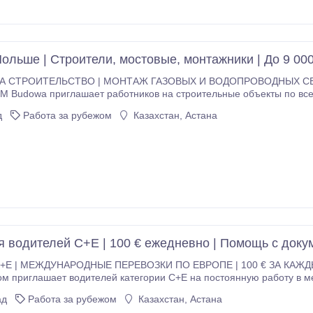
хографа - наличие ADR будет преимуществом - ответственность и
водителей, ищущих стабильную работу, современный автопарк и достой
Польше | Строители, мостовые, монтажники | До 9 00
А СТРОИТЕЛЬСТВО | МОНТАЖ ГАЗОВЫХ И ВОДОПРОВОДНЫХ СЕТЬ
 Budowa приглашает работников на строительные объекты по всей
яц Официальное трудоустройство: Umowa o pracę или Umowa zlece
д
Работа за рубежом
Казахстан, Астана
 монтажников газовых и водопроводных сетей, брусчатников, физических работников
Опыт работы будет преимуществом, но готовы обучать кандидатов без опыта.
я водителей C+E | 100 € ежедневно | Помощь с доку
E | МЕЖДУНАРОДНЫЕ ПЕРЕВОЗКИ ПО ЕВРОПЕ | 100 € ЗА КАЖДЫЙ 
м приглашает водителей категории C+E на постоянную работу в 
ад
Работа за рубежом
Казахстан, Астана
дные и праздничные дни * выплату заработной платы в день возвра