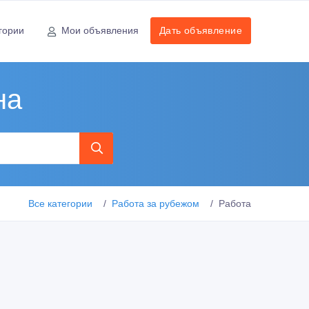
гории
Мои объявления
Дать объявление
на
Все категории
Работа за рубежом
Работа