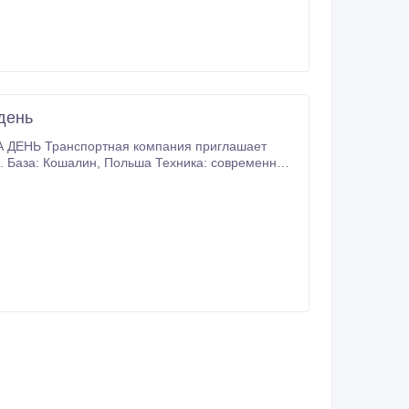
день
ДЕНЬ Транспортная компания приглашает
 Техника: современные
ая плата: 400–510 злотых или 95–120 € за