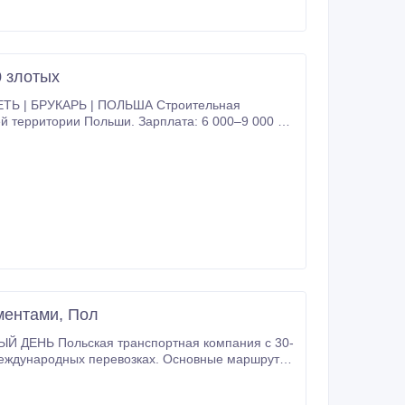
 желание работать Приглашаем к сотрудничеству
ную оплату труда.
0 злотых
 | БРУКАРЬ | ПОЛЬША Строительная
 территории Польши. Зарплата: 6 000–9 000 зл
nie Место работы: объекты по всей Польше
ментами, Пол
ДЕНЬ Польская транспортная компания с 30-
международных перевозках. Основные маршруты:
та на базу * график работы 6/1 или более