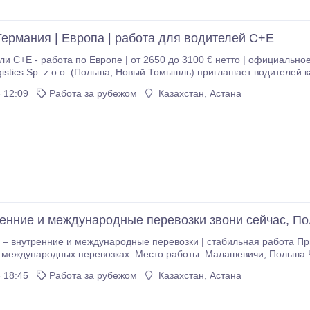
Германия | Европа | работа для водителей C+E
ли C+E - работа по Европе | от 2650 до 3100 € нетто | официально
вый Томышль) приглашает водителей категорий C и C+E для международных перевозок
 Союза. База компании: Новый Томышль, Польша Виды транспорта: грузовики SOLO до 18 т, седельные
 12:09
Работа за рубежом
Казахстан, Астана
 2650 € до 3100 € нетто (11 500–13 000 зл нетто),
, ежемесячные премии Мы предлагаем: * польский или немецкий трудовой договор *
сотрудничества по B2B * официальное трудоустройство и страхова
остоянная связь с диспетчером и техническая поддержка Требовани
д 95 * карта водителя * опыт работы будет преимуществом * ADR — 
istics уже сегодня! Приглашаем к контакту – ответим на все вопрос
енние и международные перевозки звони сейчас, П
 – внутренние и международные перевозки | стабильная работа Пр
дных перевозках. Место работы: Малашевичи, Польша Что предлагаем: * стабильное трудоустройство *
ему работы * возможность работать в выходные дни * хорошие усл
 18:45
Работа за рубежом
Казахстан, Астана
ежной компании *оплата 9000 – 12000 злотых ежемесячно Требован
теля * код 95 / свидетельство профессиональной квалификации * от
м Ищешь стабильную работу водителем C E в Польше — звони по 