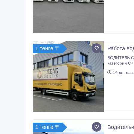
длинные каде
трудоустройс
* современны
собственный 
и ценим долг
1 тенге 〒
Работа во
ВОДИТЕЛЬ C+
категории C+
постоянные 
14 дн. наз
1 тенге 〒
Водитель-