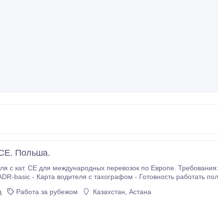
СЕ. Польша.
CE для международных перевозок по Европе. Требования: - Водительские права категории CE -
DR-basic - Карта водителя с тахографом - Готовность работать по
елем грузовика не менее 1 года Наша компания предоставляет ра
д
Работа за рубежом
Казахстан, Астана
 обучения по программе Code-95 и оформлении всех необходимых