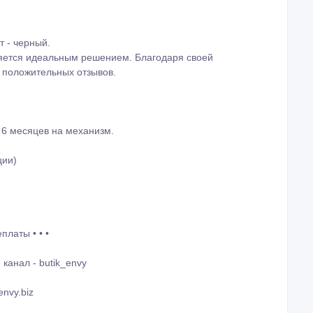
т - черный.
яется идеальным решением. Благодаря своей
о положительных отзывов.
ю 6 месяцев на механизм.
ции)
платы • • •
канал - butik_envy
nvy.biz