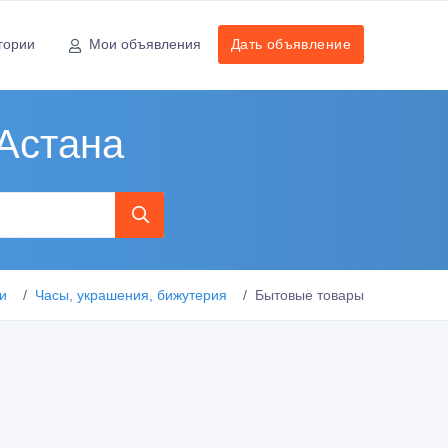
гории
Мои объявления
Дать объявление
 Астана
и
Часы, украшения, бижутерия
Бытовые товары