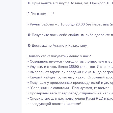
❸ Приезжайте в "Envy": г. Астана, ул. Орынбор 10/
2 Гис в помощь!
• Режим работы – с 10:00 до 20:00 без перерыва (
❹ Покупайте часы себе любимым либо сделайте п
❺ Доставка по Астане и Казахстану.
Почему стоит покупать именно у нас?
• Совершенствуемся - сегодня мы лучше, чем вчер
• Улучшили жизнь более 35890 клиентов. И это чис
• Выросли от гаражной продажи с 2 кв. м. до совре
• Каждый найдет то, что ему нужно! Огромный асс
• Покупаем у проверенных производителей и дилер
• "Сапожники с сапогами". Пользуемся, катаемся, 
• Проверяем весь товар перед отправкой на наличи
• Специально для вас подключили Kaspi RED и рас
последующей оплатой частями!