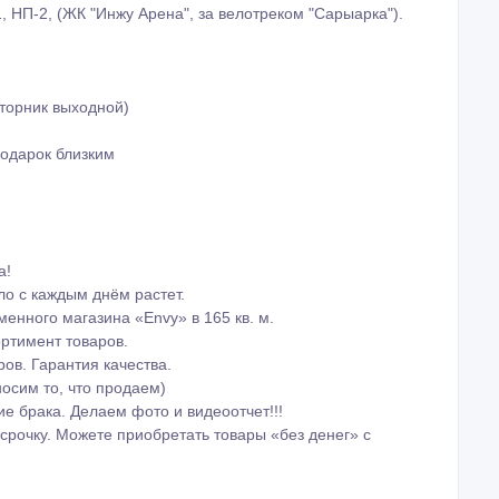
1, НП-2, (ЖК "Инжу Арена", за велотреком "Сарыарка").
вторник выходной)
одарок близким
а!
ло с каждым днём растет.
менного магазина «Envy» в 165 кв. м.
ортимент товаров.
ов. Гарантия качества.
носим то, что продаем)
е брака. Делаем фото и видеоотчет!!!
срочку. Можете приобретать товары «без денег» с