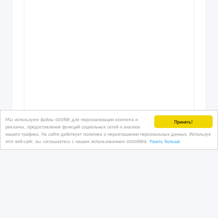
Мы используем файлы cookie для персонализации контента и
Принять!
рекламы, предоставления функций социальных сетей и анализа
нашего трафика. На сайте действует политика о неразглашении персональных данных. Используя
этот веб-сайт, вы соглашаетесь с нашим использованием coookies.
Узнать больше
Спортивные солнцезащитные
велоочки. Очки со сменными линзами
+ бокс
26/09/2024 12:25
Часы, украшения, бижутерия
Казахстан, Астана