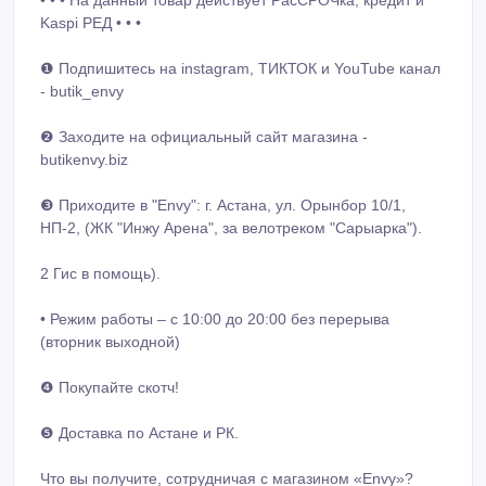
• • • На данный товар действует РасСРОЧка, кредит и
Kaspi РЕД • • •
❶ Подпишитесь на instagram, ТИКТОК и YouTube канал
- butik_envy
❷ Заходите на официальный сайт магазина -
butikenvy.biz
❸ Приходите в "Envy": г. Астана, ул. Орынбор 10/1,
НП-2, (ЖК "Инжу Арена", за велотреком "Сарыарка").
2 Гис в помощь).
• Режим работы – с 10:00 до 20:00 без перерыва
(вторник выходной)
❹ Покупайте скотч!
❺ Доставка по Астане и РК.
Что вы получите, сотрудничая с магазином «Envy»?