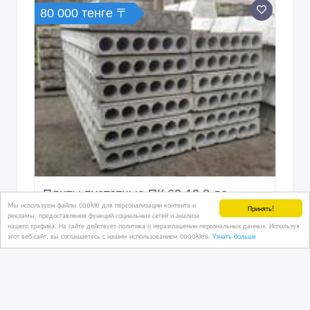
80 000 тенге 〒
Плиты пустотные ПК 60-12.8 до
Мы используем файлы cookie для персонализации контента и
объекта в Астану
Принять!
рекламы, предоставления функций социальных сетей и анализа
нашего трафика. На сайте действует политика о неразглашении персональных данных. Используя
этот веб-сайт, вы соглашаетесь с нашим использованием coookies.
Узнать больше
8 дн. назад
Стройматериалы - разное
Казахстан, Астана