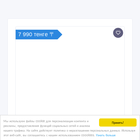
7 990 тенге 〒
Мы используем файлы cookie для персонализации контента и
Принять!
рекламы, предоставления функций социальных сетей и анализа
нашего трафика. На сайте действует политика о неразглашении персональных данных. Используя
этот веб-сайт, вы соглашаетесь с нашим использованием coookies.
Узнать больше