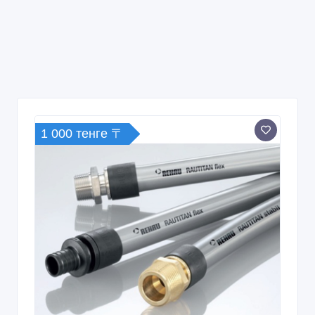
Продаются трубы REHAU для систем
отопления, водяного теплого пола и
во
26/08/2025 09:01
Трубы
Казахстан, Астана