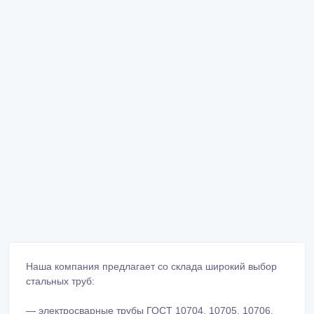
Наша компания предлагает со склада широкий выбор
стальных труб:
— электросварные трубы ГОСТ 10704, 10705, 10706,
20295
— бесшовные трубы ГОСТ 8732, ГОСТ 8734
— изолированные трубы ППУ, ВУС и ПВХ-ЦПИ
— трубы по ТУ620, 1424, 954, 1698, 1938
— 159; 219; 273; 325; 377; 426 э/с б/ш
— 530×7-10
— 630×8-12
— 720×8-10
— 820×9-11
— 1020×9/10/12
— 1020×10/12