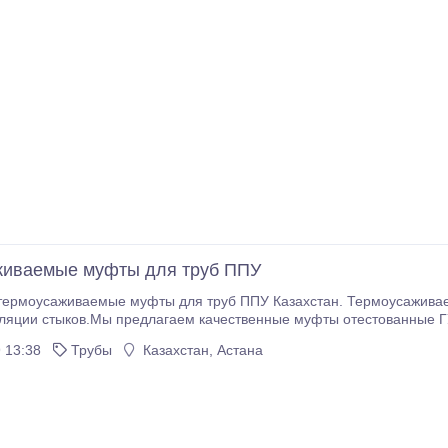
живаемые муфты для труб ППУ
термоусаживаемые муфты для труб ППУ Казахстан. Термоусажива
оляции стыков.Мы предлагаем качественные муфты отестованные Г
ющие товары к ним: термоклей, пробки конические, гильзы
 13:38
Трубы
Казахстан, Астана
медные, пробки для стравливания воздуха, держатели провода.