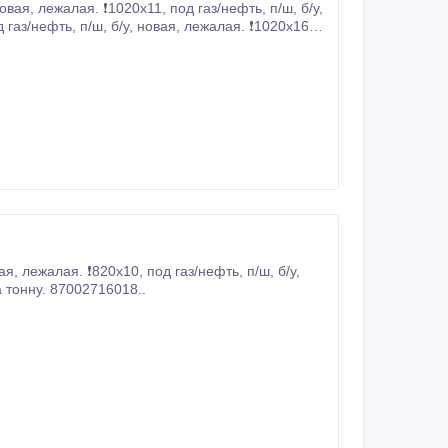
новая, лежалая. ❗820х11, под газ/нефть, п/ш, б/у, новая, лежалая. от 240000 тг за тонну. 87002716018..