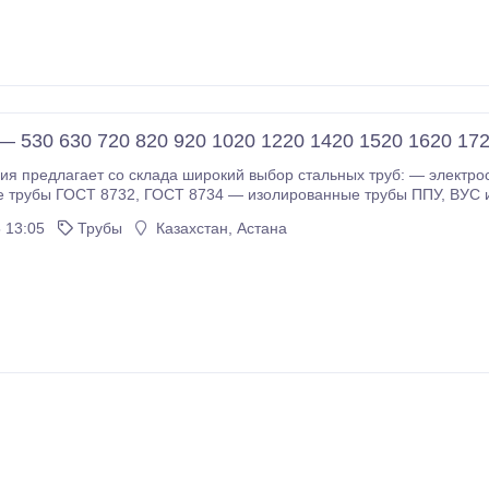
 530 630 720 820 920 1020 1220 1420 1520 1620 172
ет со склада широкий выбор стальных труб: — электросварные трубы ГОСТ 10704, 10705, 10706, 20295
рованные трубы ППУ, ВУС и ПВХ-ЦПИ — трубы по ТУ620, 1424, 954, 1698,
 13:05
Трубы
Казахстан, Астана