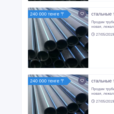
240 000 тенге 〒
стальные 
Продам трубы в Астане, есть доставка по РК: ❗720х8, под газ/нефть, 
27/05/2019
240 000 тенге 〒
стальные т
Продам трубы в Астане, есть доставка по РК: ❗630*7, под газ/нефть, 
новая, лежалая. ❗630х9, под газ/нефть, п/ш, б/у, новая, лежалая. ❗630х10, под газ/нефть, п/ш, б/у, новая, лежалая. ❗630х11, под
27/05/2019