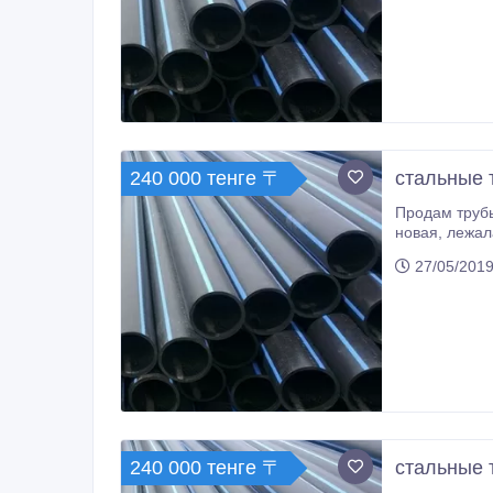
240 000 тенге 〒
стальные 
Продам трубы в Астане, есть доставка по РК: ❗1220х10, под газ/нефть, п
новая, лежалая. ❗1220х14, под газ/нефть, п/ш, б/у, новая, лежалая. ❗1220х16, под газ/нефть, п/ш, б/у, новая, лежалая. от 240000
тг 
27/05/2019
240 000 тенге 〒
стальные 