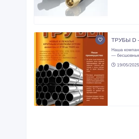
ТРУБЫ D —
Наша компания предлага
— бесшовные трубы ГОСТ 8732, ГОСТ 8734 — изоли
1938 — 159; 219; 273; 325; 377; 426 э/с б/ш — 530×7-10 — 630×8-12 — 720×8-10 — 820×9-11 — 1020×9/10/12 — 1020×10/12
19/05/2025