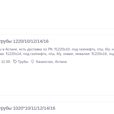
трубы 1220/10/12/14/16
/ш, б/у, новая, лежалая. ❗1220х12, под газ/нефть, п/ш, б/у,
за тонну. 87002716018..
 11:50
Трубы
Казахстан, Астана
трубы 1020*10/11/12/14/16