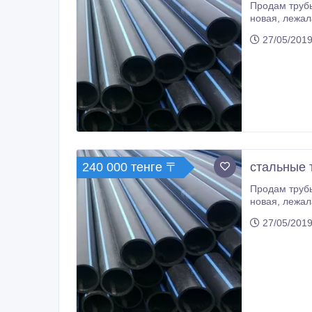
Продам трубы в Астане, есть доставка по РК: ❗1020х10, под газ/нефть, п
новая, лежалая. ❗1020х12, под газ/нефть, п/ш, б/у, новая, лежалая. ❗1020х14, под газ/нефть, п/ш, б/у, новая, лежалая. ❗1020х16,
27/05/2019
240 000 тенге 〒
стальные 
Продам трубы в Астане, есть доставка по РК: ❗820х9, под газ/нефть, п
27/05/2019