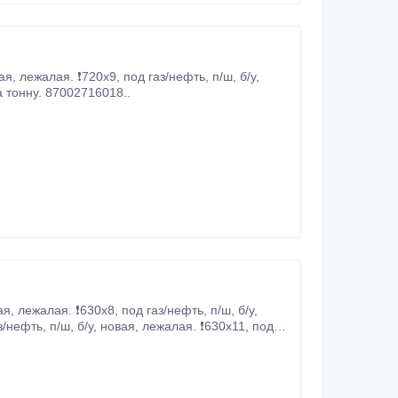
новая, лежалая. ❗720х10, под газ/нефть, п/ш, б/у, новая, лежалая. от 240000 тг за тонну. 87002716018..
 под газ/нефть, п/ш, б/у, новая, лежалая.