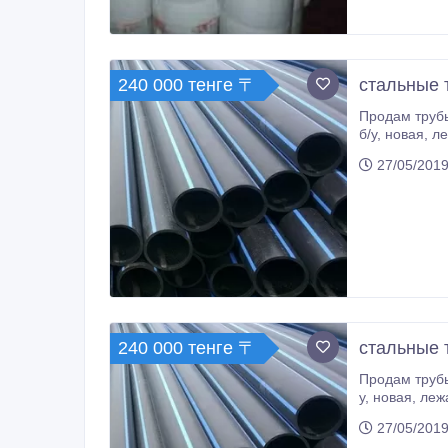
240 000 тенге 〒
стальные 
Продам трубы в Астане, есть доставка по РК: ❗1620х16, под газ/нефть, 
27/05/2019
240 000 тенге 〒
стальные т
Продам трубы в Астане, есть доставка по РК: ❗1420х15.7, под газ/нефть,
у, новая, лежалая. ❗1420х16.5, под газ/нефть, п/ш, б/у, новая, лежалая. ❗1420х18.7, под газ/нефть, п/ш, б/у, новая, лежалая.
27/05/2019