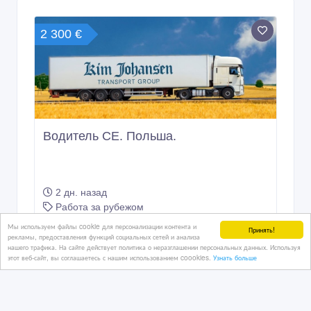
2 300 €
Водитель СЕ. Польша.
2 дн. назад
Работа за рубежом
Казахстан, Астана
Мы используем файлы cookie для персонализации контента и
Принять!
рекламы, предоставления функций социальных сетей и анализа
нашего трафика. На сайте действует политика о неразглашении персональных данных. Используя
этот веб-сайт, вы соглашаетесь с нашим использованием coookies.
Узнать больше
1 тенге 〒