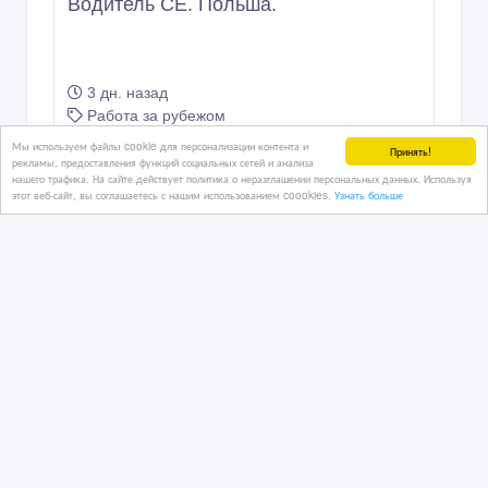
Водитель СЕ. Польша.
3 дн. назад
Работа за рубежом
Казахстан, Астана
Мы используем файлы cookie для персонализации контента и
Принять!
рекламы, предоставления функций социальных сетей и анализа
нашего трафика. На сайте действует политика о неразглашении персональных данных. Используя
этот веб-сайт, вы соглашаетесь с нашим использованием coookies.
Узнать больше
1 тенге 〒