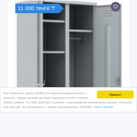
11 000 тенге 〒
Мы используем файлы cookie для персонализации контента и
Принять!
рекламы, предоставления функций социальных сетей и анализа
нашего трафика. На сайте действует политика о неразглашении персональных данных. Используя
этот веб-сайт, вы соглашаетесь с нашим использованием coookies.
Узнать больше