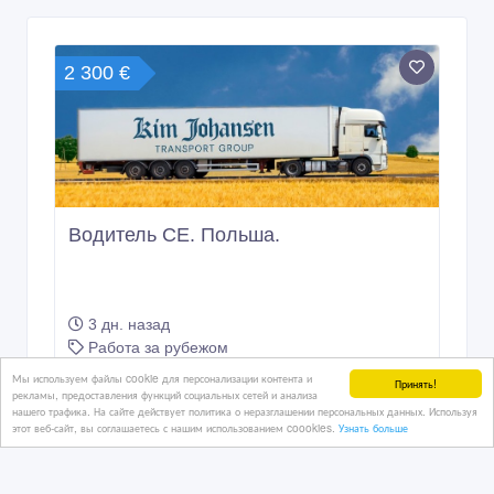
2 300 €
Водитель СЕ. Польша.
3 дн. назад
Работа за рубежом
Казахстан, Астана
Мы используем файлы cookie для персонализации контента и
Принять!
рекламы, предоставления функций социальных сетей и анализа
нашего трафика. На сайте действует политика о неразглашении персональных данных. Используя
этот веб-сайт, вы соглашаетесь с нашим использованием coookies.
Узнать больше
1 тенге 〒