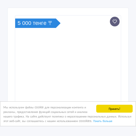
5 000 тенге 〒
Мы используем файлы cookie для персонализации контента и
Принять!
рекламы, предоставления функций социальных сетей и анализа
нашего трафика. На сайте действует политика о неразглашении персональных данных. Используя
этот веб-сайт, вы соглашаетесь с нашим использованием coookies.
Узнать больше
Продаю красивые картины