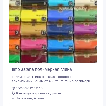
fimo astana полимерная глина
полимерная глина на заказ в астане по
приемлимым ценам от 450 тенге фимо полимерная
глина самая лучшая. производство бижутерии,
15/03/2012 12:10
фигурок и всего остального вы можете сделать
Коллекционирование другое
заказ оставить вопрос по адресу rgeop@mail.ru
rgeop@mail.ru.
Казахстан, Астана