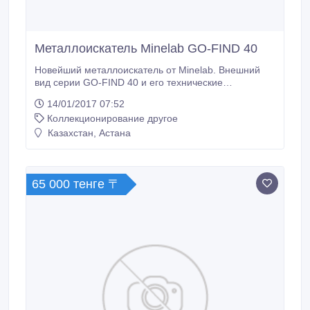
Металлоискатель Minelab GO-FIND 40
Новейший металлоискатель от Minelab. Внешний
вид серии GO-FIND 40 и его технические
возможности не оставят равнодушным ни новичка
14/01/2017 07:52
ни любителя приборного поиска. Доступная цена,
Коллекционирование другое
отличные поисковые характеристики, простота
управления говорят сами за себя. Качество,
Казахстан, Астана
свойственное всей продукции компании MINELAB,
делает эти приборы надёжными помощниками
искателя на многие годы.
65 000 тенге 〒