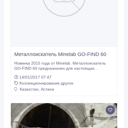
Металлоискатель Minelab GO-FIND 60
Новинка 2015 года от Minelab. Металлоискатель
GO-FIND 60 предназначен для настоящих
ценителей новых технологий в приборном поиске.
14/01/2017 07:47
Доступная цена, отличные поисковые
Коллекционирование другое
характеристики, простота управления говорят сами
за себя. Качество, свойственное всей продукции
Казахстан, Астана
компании MINELAB, делает эти приборы
надёжными помощниками искателя на многие годы.