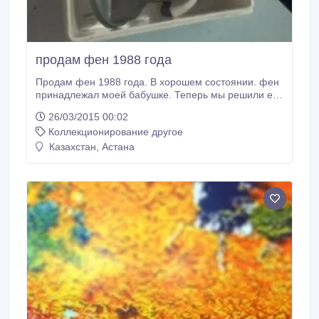
продам фен 1988 года
Продам фен 1988 года. В хорошем состоянии. фен
принадлежал моей бабушке. Теперь мы решили его
продать. А продать его хотив за 80.000 тыс. Тенге.
26/03/2015 00:02
Торг уместен. Ждем ваших звонков или писем.
Коллекционирование другое
+77715936356. Звоните..
Казахстан, Астана