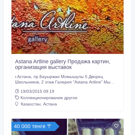
Astana Artline gallery Продажа картин,
организация выставок
г.Астана, пр.Бауыржан Момышулы 5 Дворец
Школьников, 2 этаж Галерея "Astana Artline" Мы
работаем с выдающими художниками Казахстана
19/03/2015 09:19
.Победители многочисленных международных
Коллекционирование другое
конкурсов.Участники всесоюзных и международных
выставок.Члены Союза художников РК. Лауреаты
Казахстан, Астана
Президентской премии.А так же мы предоставляем
к начинающим творческим лицам выставку в нашей
галереи.
40 000 тенге 〒