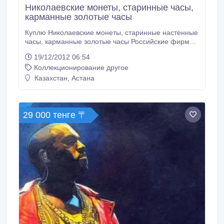
Николаевские монеты, старинные часы,
карманные золотые часы
Куплю Николаевские монеты, старинные настенные
часы, карманные золотые часы Российские фирмы
"Братья Четуновы"и многое другое.Дорого!!!
19/12/2012 06:54
Предварительно высылайте фото..
Коллекционирование другое
Казахстан, Астана
29 000 тенге 〒