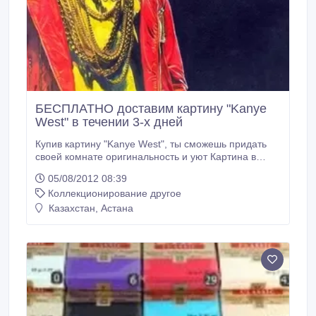
БЕСПЛАТНО доставим картину "Kanye
West" в течении 3-х дней
Купив картину "Kanye West", ты сможешь придать
своей комнате оригинальность и уют Картина в
отличном состоянии Работа выполнена гуашью на
05/08/2012 08:39
формате А3 Я поклонник творчества Канье. Все как
Коллекционирование другое
то хотел что нибудь сделать, связав это с ним. И вот,
я нарисовал его картину, чем очень горжусь :))
Казахстан, Астана
Каждый элемент, каждая деталь была прорисована
с особой чательностью, аккуратностью, с
вдохновением! Невероятно жаль расставаться с
этой картиной, с моим "детищем", но очень нужны
деньги.