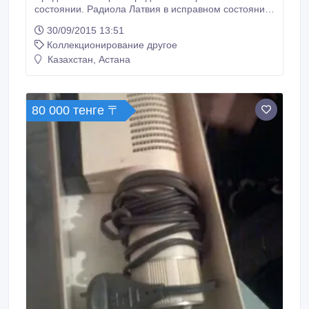
состоянии. Радиола Латвия в исправном состоянии,
играет радио и воспроизводит пластинки. Год
30/09/2015 13:51
изготовления к сожалению не известен, примерно
Коллекционирование другое
50-60. Вторая неисправна, но к ней есть запасные
лампы. Год выпуска неизвестен, но примерно 40-
Казахстан, Астана
50. Также есть пластинки порядка 60-80 штук.
80 000 тенге 〒