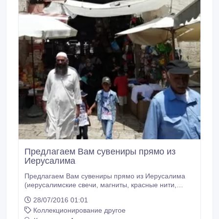
Предлагаем Вам сувениры прямо из
Иерусалима
Предлагаем Вам сувениры прямо из Иерусалима
(иерусалимские свечи, магниты, красные нити,
иконы, обереги, крестики и многое другое),
28/07/2016 01:01
традиционные иерусалимские кожаные сандалии
Коллекционирование другое
(мужские, женские и детские), косметику Мертвого