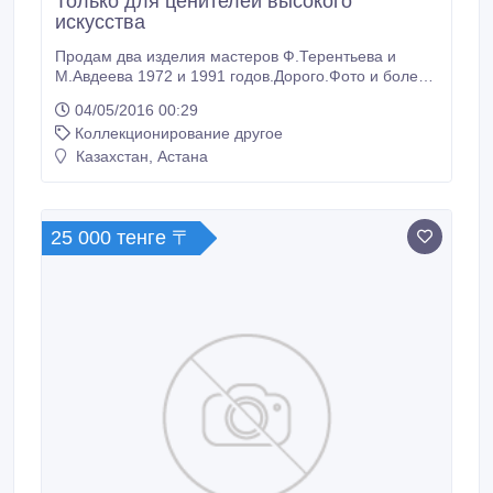
Только для ценителей высокого
искусства
Продам два изделия мастеров Ф.Терентьева и
М.Авдеева 1972 и 1991 годов.Дорого.Фото и более
подробное описание после Вашего интереса к
04/05/2016 00:29
изделиям.Шикарный подарок уважаемому
Коллекционирование другое
человеку.Отвечу на все вопросы по эл.почте:
gladvi1960@gmail.com.
Казахстан, Астана
25 000 тенге 〒