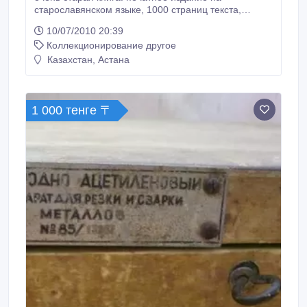
старославянском языке, 1000 страниц текста,
кожаный переплет. Название книги не знаю, но
10/07/2010 20:39
книга религиозная (хрест)..
Коллекционирование другое
Казахстан, Астана
1 000 тенге 〒