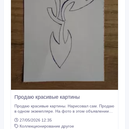
Продаю красивые картины
Продаю красивые картины. Нарисовал сам. Продаю
в одном экземпляре. На фото в этом объявлении
тоже моя картина. Звоните, пишите на вотсап.
27/05/2026 12:35
Нахожусь в Астане..
Коллекционирование другое