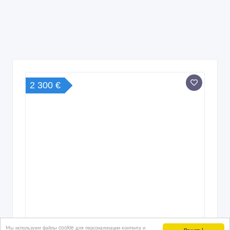
2 300 €
Водитель СЕ. Польша.
3 дн. назад
Работа за рубежом
Казахстан, Астана
Мы используем файлы cookie для персонализации контента и
Принять!