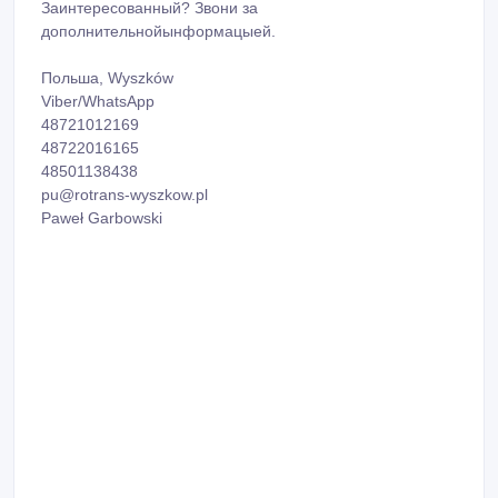
Заинтересованный? Звони за
дополнительнойынформацыей.
Польша, Wyszków
Viber/WhatsApp
48721012169
48722016165
48501138438
pu@rotrans-wyszkow.pl
Paweł Garbowski