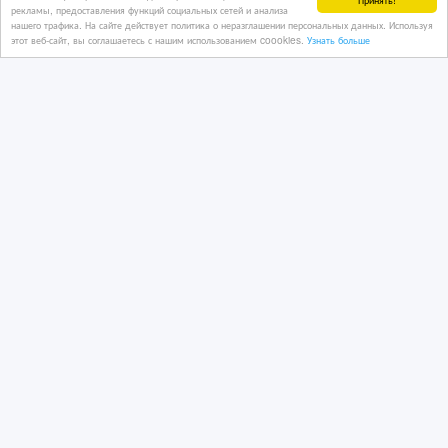
рекламы, предоставления функций социальных сетей и анализа
нашего трафика. На сайте действует политика о неразглашении персональных данных. Используя
этот веб-сайт, вы соглашаетесь с нашим использованием coookies.
Узнать больше
1 тенге 〒
Стабильная работа для водителей
C+E. До 510 зл или 120 € в день
4 дн. назад
Работа за рубежом
Казахстан, Астана