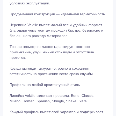
Точная геометрия листов гарантирует плотное
примыкание, улучшенный сток воды и отсутствие
протечек.
Крыша выглядит аккуратно, ровно и сохраняет
эстетичность на протяжении всего срока службы.
Профили на любой архитектурный стиль
Линейка Vektile включает профили: Bond, Classic,
Milano, Roman, Spanish, Shingle, Shake, Slate.
Каждый профиль имеет свой характер и подчёркивает
стиль вашего дома — от классики до современного
минимализма и средиземноморской эстетики.
Bond — универсальный и строгий.
Classic — традиционная форма, идеально подходящая
для коттеджей в классическом стиле.
Milano — мягкие линии и итальянская выразительность.
Roman — архитектурная глубина и премиальный