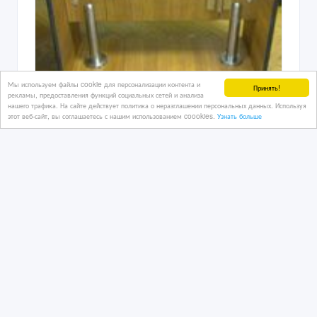
фурнитура для сантехнических кабин
2 дн. назад
Стройматериалы - разное
Мы используем файлы cookie для персонализации контента и
Принять!
рекламы, предоставления функций социальных сетей и анализа
Казахстан, Астана
нашего трафика. На сайте действует политика о неразглашении персональных данных. Используя
этот веб-сайт, вы соглашаетесь с нашим использованием coookies.
Узнать больше
110 000 тенге 〒