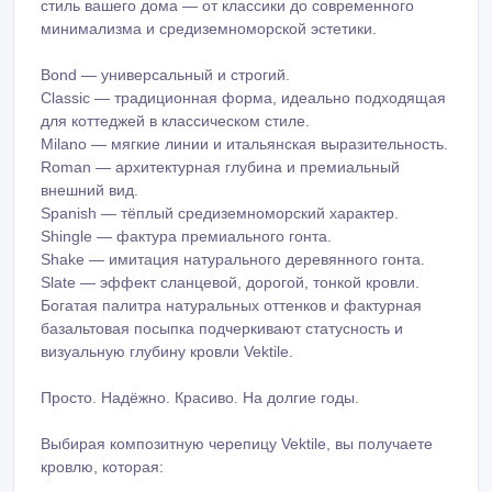
внешний вид.
Spanish — тёплый средиземноморский характер.
Shingle — фактура премиального гонта.
Shake — имитация натурального деревянного гонта.
Slate — эффект сланцевой, дорогой, тонкой кровли.
Богатая палитра натуральных оттенков и фактурная
базальтовая посыпка подчеркивают статусность и
визуальную глубину кровли Vektile.
Просто. Надёжно. Красиво. На долгие годы.
Выбирая композитную черепицу Vektile, вы получаете
кровлю, которая:
служит десятилетиями;
сохраняет внешнюю привлекательность и цвет;
не требует сложного ухода;
обеспечивает защиту в любых погодных условиях;
добавляет дому статусности и индивидуальности.
Vektile — это инвестиция в комфорт, безопасность и
долговечную красоту вашего дома.