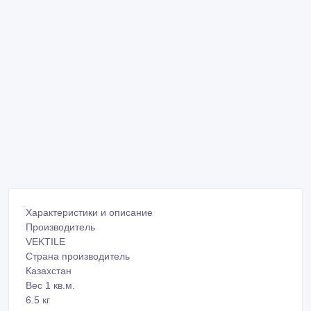
Характеристики и описание
Производитель
VEKTILE
Страна производитель
Казахстан
Вес 1 кв.м.
6.5 кг
Вид черепицы
Композитная
Морозостойкость материала
1000 циклов
Расход
2.2 шт./м²
Цвет черепицы
Red Wine