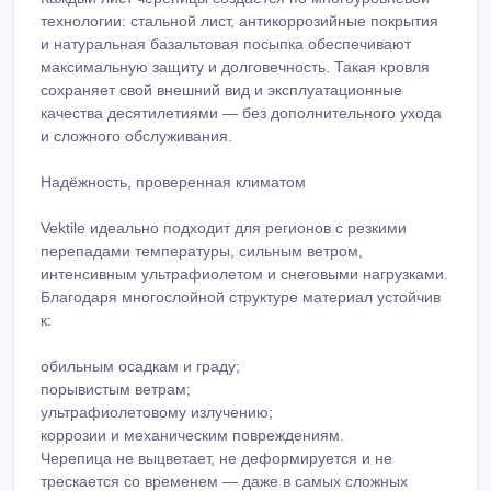
Надёжность, проверенная климатом
Vektile идеально подходит для регионов с резкими
перепадами температуры, сильным ветром,
интенсивным ультрафиолетом и снеговыми нагрузками.
Благодаря многослойной структуре материал устойчив
к:
обильным осадкам и граду;
порывистым ветрам;
ультрафиолетовому излучению;
коррозии и механическим повреждениям.
Черепица не выцветает, не деформируется и не
трескается со временем — даже в самых сложных
условиях эксплуатации.
Продуманная конструкция — идеальная герметичность
Черепица Vektile имеет малый вес и удобный формат,
благодаря чему монтаж проходит быстро, безопасно и
без лишнего расхода материалов.