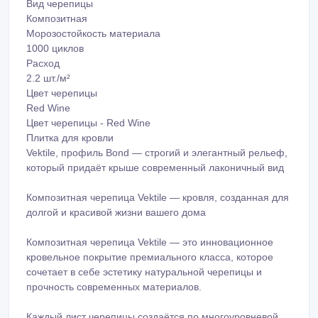
Цвет черепицы - Red Wine
Плитка для кровли
Vektile, профиль Bond — строгий и элегантный рельеф,
который придаёт крыше современный лаконичный вид
Композитная черепица Vektile — кровля, созданная для
долгой и красивой жизни вашего дома
Композитная черепица Vektile — это инновационное
кровельное покрытие премиального класса, которое
сочетает в себе эстетику натуральной черепицы и
прочность современных материалов.
Каждый лист черепицы создаётся по многоуровневой
технологии: стальной лист, антикоррозийные покрытия
и натуральная базальтовая посыпка обеспечивают
максимальную защиту и долговечность. Такая кровля
сохраняет свой внешний вид и эксплуатационные
качества десятилетиями — без дополнительного ухода
и сложного обслуживания.