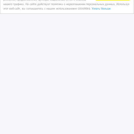
нашего трафика. На сайте действует политика о неразглашении персональных данных. Используя
этот веб-сайт, вы соглашаетесь с нашим использованием coookies.
Узнать больше
1 тенге 〒
Стабильная работа для водителей
C+E. До 510 зл или 120 € в день
1 дн. назад
Работа за рубежом
Казахстан, Астана