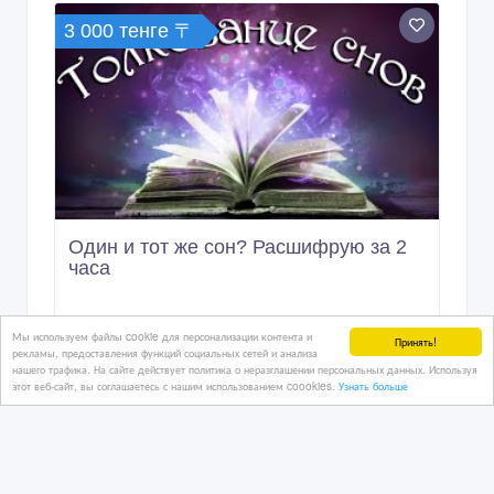
3 000 тенге 〒
Один и тот же сон? Расшифрую за 2
часа ‎
Мы используем файлы cookie для персонализации контента и
4 час. назад
Принять!
рекламы, предоставления функций социальных сетей и анализа
Услуги - разное
нашего трафика. На сайте действует политика о неразглашении персональных данных. Используя
Казахстан, Астана
этот веб-сайт, вы соглашаетесь с нашим использованием coookies.
Узнать больше
300 тенге 〒