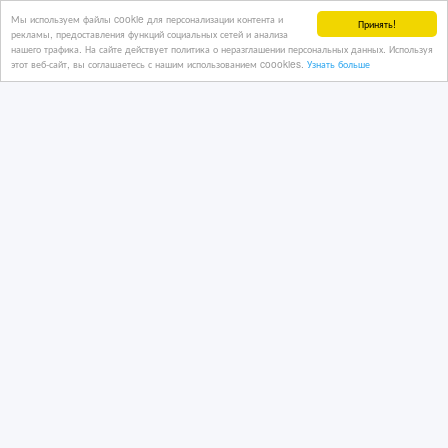
Казахстан, Астана
Мы используем файлы cookie для персонализации контента и
Принять!
рекламы, предоставления функций социальных сетей и анализа
нашего трафика. На сайте действует политика о неразглашении персональных данных. Используя
этот веб-сайт, вы соглашаетесь с нашим использованием coookies.
Узнать больше
1 тенге 〒
Стабильная работа для водителей
C+E. До 510 зл или 120 € в день
3 дн. назад