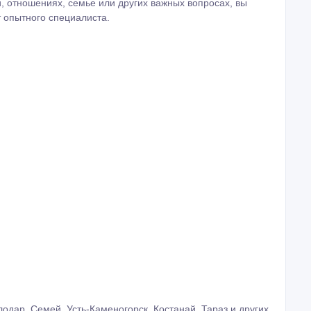
и, отношениях, семье или других важных вопросах, вы
 опытного специалиста.
одар, Семей, Усть-Каменогорск, Костанай, Тараз и других