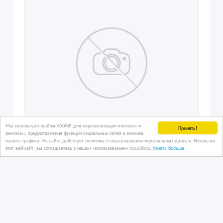
Мы используем файлы cookie для персонализации контента и
Принять!
рекламы, предоставления функций социальных сетей и анализа
нашего трафика. На сайте действует политика о неразглашении персональных данных. Используя
этот веб-сайт, вы соглашаетесь с нашим использованием coookies.
Узнать больше
Продаю аранжировки
(инструменталы) в стиле рэп (хип-
хоп)
04/06/2026 07:58
Аудио, видео, фото - разное
Казахстан, Астана