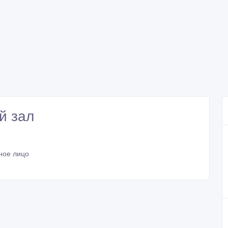
й зал
ное лицо