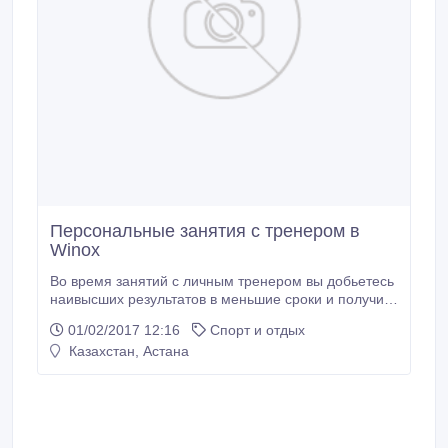
Персональные занятия с тренером в
Winox
Во время занятий с личным тренером вы добьетесь
наивысших результатов в меньшие сроки и получите
неоценимую помощь и поддержку. Кроме того,
01/02/2017 12:16
Спорт и отдых
именно ваш персональный тренер сможет: -
Казахстан, Астана
провести фитнес-тестирование, которое позволит
определить уровень Вашей подготовки и сможет
помочь правильно поставить цели тренировки.