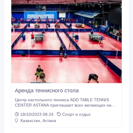
Аренда теннисного стола
Центр настольного тенниса ADD TABLE TENNIS
CENTER ASTANA приглашает всех желающих на
тренировочные занятия под руководством
18/10/2023 08:24
Спорт и отдых
высококвалифицированных специалистов.
Казахстан, Астана
Комплекс полностью отвечает всем лучшим
мировым стандартам. Для вашего удобства в
Центре представлены самые лучшие условия для