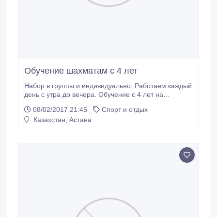
Обучение шахматам с 4 лет
Набор в группы и индивидуально. Работаем каждый
день с утра до вечера. Обучение с 4 лет на
казахском и русском языках. Опытные тренера. Есть
08/02/2017 21:45
Спорт и отдых
результаты - призеры города Астаны и чемпионата
Казахстан, Астана
Республики..