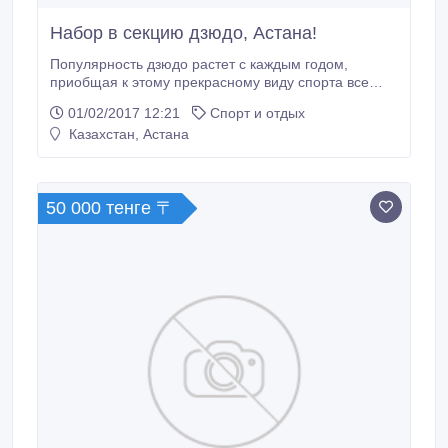
Набор в секцию дзюдо, Астана!
Популярность дзюдо растет с каждым годом,
приобщая к этому прекрасному виду спорта все
больше юных спортсменов. Тем не менее, многие
01/02/2017 12:21
Спорт и отдых
родители, которые только думают отдавать своего
Казахстан, Астана
ребенка в секцию дзюдо, задаются вопросами:
полезно ли дзюдо для еще не сформировавшегося
детского организма, не вредны ли для ребенка
нагрузки на тренировках и что вообще дает дзюдо
50 000 тенге 〒
детям.