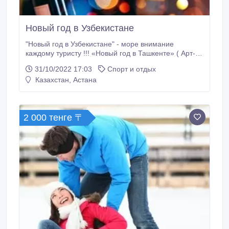
Новый год в Узбекистане
"Новый год в Узбекистане" - море внимание
каждому туристу !!! «Новый год в Ташкенте» ( Арт-
Гастрономический Новогодний тур для семейного
31/10/2022 17:03
Спорт и отдых
отдыха в Ташкенте. Вариант: от 4 дней/ 3 ночи
Казахстан, Астана
(Скидки- по групповым тарифам от 2-х человек,
заезды: 30-31/12); Стоимость от : р/р 155 $ «Новый
год в Ташкенте с поездкой в Самарканд и Бухару »,
"Новый год в Эмирских Покоях в Бухаре" ( выбор
2 000 тенге 〒
города для встречи нового года) Арт-
Гастрономический Новогодний тур для семейного и
корпоративного отдыха.