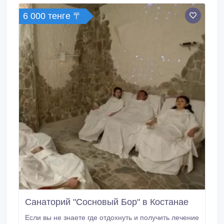
комфортных тренировок: до 25 профессиональных
6 000 тенге 〒
теннисных столов, профессиональное спортивное
оборудование, специализированное напольное
покрытие, мощное освещение 1500 люкс.
Санаторий "Сосновый Бор" в Костанае
Если вы не знаете где отдохнуть и получить лечение