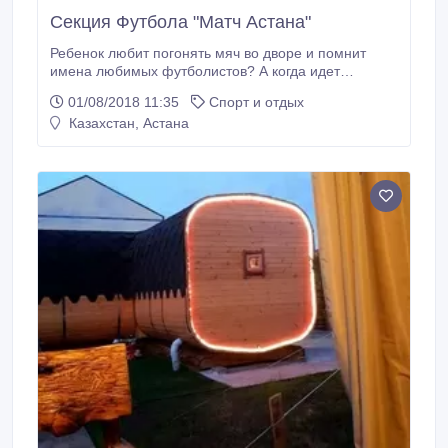
Секция Футбола "Матч Астана"
Ребенок любит погонять мяч во дворе и помнит
имена любимых футболистов? А когда идет
трансляция футбольного матча, его невозможно
01/08/2018 11:35
Спорт и отдых
оторвать от телевизора? Детская футбольная школа
Казахстан, Астана
"Матч Астана" объявляет набор детей в возрасте от
11 до 14 лет! Добро пожаловать! Будем рады
каждому! ПЕРВОЕ ПРОБНОЕ ЗАНЯТИЕ -
БЕСПЛАТНО! Контакты: +77762480771 https://vk.