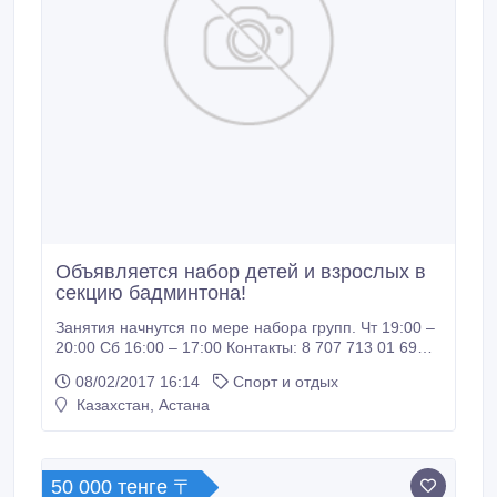
Объявляется набор детей и взрослых в
секцию бадминтона!
Занятия начнутся по мере набора групп. Чт 19:00 –
20:00 Сб 16:00 – 17:00 Контакты: 8 707 713 01 69
(whatsapp) 8 701 182 69 07 По поводу цен и другой
08/02/2017 16:14
Спорт и отдых
информацией обращаться по указанным номерам.
Казахстан, Астана
Место проведения: спортивный зал (ул. 31 35, в р-
не Назарбаев Университета).
50 000 тенге 〒