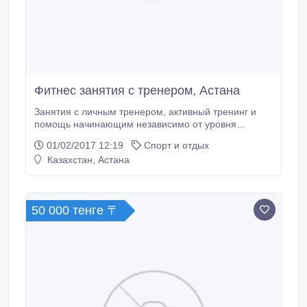
Фитнес занятия с тренером, Астана
Занятия с личным тренером, активный тренинг и
помощь начинающим независимо от уровня
подготовки. Большой опыт работы с новичками,
01/02/2017 12:19
Спорт и отдых
имеющими желание добиваться результатов.
Казахстан, Астана
Занятия лично с Вами. Составление программ
тренировок и их контроль. Полный контроль техники
выполнения упражнений и индивидуальных
нагрузок.
50 000 тенге 〒