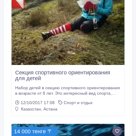
Секция спортивного ориентирования
для детей
Набор детей в секцию спортивного ориентирования
в возрасте от 8 лет. Это интересный вид спорта,
заключающий в себе физическую беговую и
12/10/2017 17:08
Спорт и отдых
лыжную подготовку, работу с топографическими
Казахстан, Астана
картами местности и работу с компасом.
Тренировки проходят на свежем воздухе в
центральном городском парке. Так же проводятся
выездные сборы и соревнования в лесах.
14 000 тенге 〒