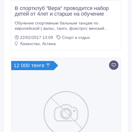
В спортклуб "Вера" проводится набор
детей от 4лет и старше на обучение
Обучение спортивным бальным танцам по
европейской ( вальс, танго, фокстрот, венский
вальс) и латиноамериканской (самба, ча-ча-ча,
22/02/2017 13:09
Спорт и отдых
румба, пассадобль, джайв) программам. Новые
Казахстан, Астана
друзья, формирование умственной и физической
подготовки, обучение самостоятельности и выезды
на соревнования. занятия проводит
профессиональный тренер.
12 000 тенге 〒