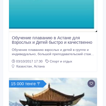
Обучение плаванию в Астане для
Взрослых и Детей быстро и качественно
Обучение плаванию взрослых и детей в группе и
индивидуально, большой преподавательский стаж,
сотни благодарных занимающихся, технические
03/10/2017 17:30
Спорт и отдых
основы, преодоления страхов - боязни к воде.
Казахстан, Астана
15 000 тенге 〒