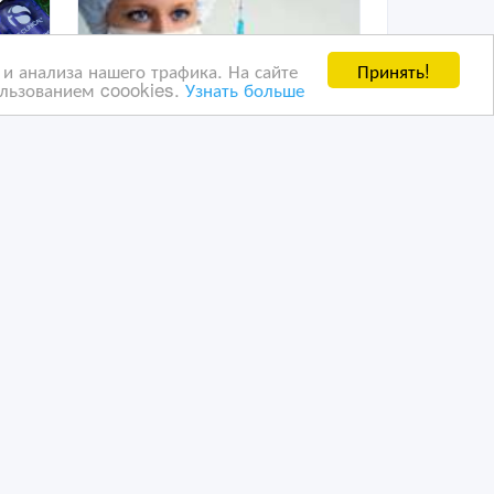
Принять!
и анализа нашего трафика. На сайте
ользованием coookies.
Узнать больше
Уколы капельницы на дому
в Астане. 87017847170
Карлыгаш
28/11/2024 15:24
ые услуги
Медицинские и ветеринарные услуги
Казахстан, Астана