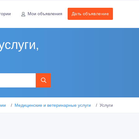
гории
Мои объявления
Дать объявление
услуги,
рии
Медицинские и ветеринарные услуги
Услуги