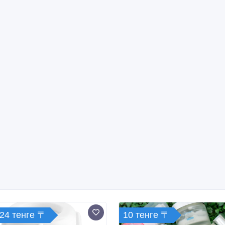
324 тенге 〒
10 тенге 〒