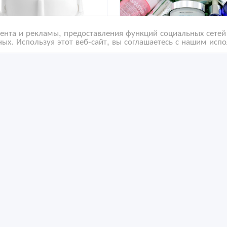
нта и рекламы, предоставления функций социальных сетей 
ых. Используя этот веб-сайт, вы соглашаетесь с нашим исп
дство для изоляции
Аптечная продукция из
моделей – Scheu Dental
Болгарии
5 мл
/05/2025 14:00
04/04/2025 21:50
едицинские и ветеринарные услуги
Медицинские и ветеринарн
захстан, Астана
Казахстан, Астана