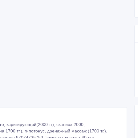
е, каригирующий(2000 тг), скалиоз-2000,
а 1700 тг.), гипотонус, дренажный массаж (1700 тг.).
елефон 87074735753 Гулжанат, возраст 40 лет