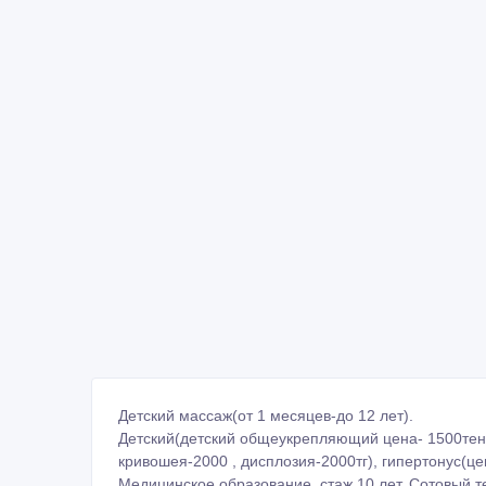
Детский массаж(от 1 месяцев-до 12 лет).
Детский(детский общеукрепляющий цена- 1500тенг
кривошея-2000 , дисплозия-2000тг), гипертонус(цен
Медицинское образование, стаж 10 лет. Сотовый т