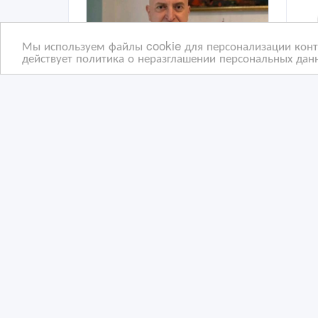
Мы используем файлы cookie для персонализации конте
действует политика о неразглашении персональных данн
Велнес центр “OSKA” —
Сре
гармония тела и
3D-
спокойствие разума/
– 6
25/11/2025 14:13
14
Медицинские и ветеринарные услуги
М
Казахстан, Астана
Ка