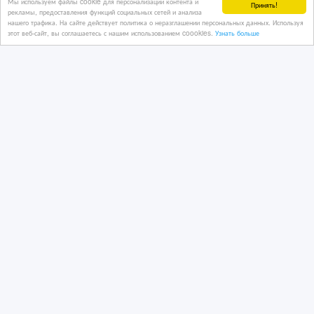
Мы используем файлы cookie для персонализации контента и
Принять!
рекламы, предоставления функций социальных сетей и анализа
нашего трафика. На сайте действует политика о неразглашении персональных данных. Используя
этот веб-сайт, вы соглашаетесь с нашим использованием coookies.
Узнать больше
Юрист по проблемным кредитам
07/07/2026 08:33
Юридические и консалтинговые услуги
Казахстан, Астана