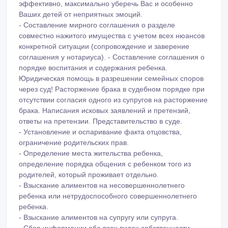
клиентам оставаться хорошими родителями, несмотря
ни на что! Оказываем помощь в составлении брачного
контракта (брачный контракт положительно влияет на
семейную жизнь, принося супругам понимание и
стабильность).
Юридическая помощь в разрешении семейных споров
без обращения в суд! Раздел имущества при разводе
очень неприятная процедура. Мы поможем Вам
сделать это как можно более безболезненно и
эффективно, максимально уберечь Вас и особенно
Ваших детей от неприятных эмоций.
- Составление мирного соглашения о разделе
совместно нажитого имущества с учетом всех нюансов
конкретной ситуации (сопровождение и заверение
соглашения у нотариуса). - Составление соглашения о
порядке воспитания и содержания ребенка.
Юридическая помощь в разрешении семейных споров
через суд! Расторжение брака в судебном порядке при
отсутствии согласия одного из супругов на расторжение
брака. Написания исковых заявлений и претензий,
ответы на претензии. Представительство в суде.
- Установление и оспаривание факта отцовства,