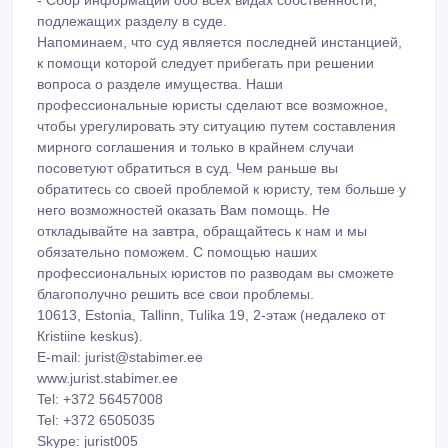
ограничение родительских прав.
- Oпределение места жительства ребенка,
определение порядка общения с ребенком того из
родителей, который проживает отдельно.
- Взыскание алиментов на несовершеннолетнего
ребенка или нетрудоспособного совершеннолетнего
ребенка.
- Взыскание алиментов на супругу или супруга.
- Сбор информации обо всех видах собственности,
подлежащих разделу в суде.
Напоминаем, что суд является последней инстанцией,
к помощи которой следует прибегать при решении
вопроса о разделе имущества. Наши
профессиональные юристы сделают все возможное,
чтобы урегулировать эту ситуацию путем составления
мирного соглашения и только в крайнем случаи
посоветуют обратиться в суд. Чем раньше вы
обратитесь со своей проблемой к юристу, тем больше у
него возможностей оказать Вам помощь. Не
откладывайте на завтра, обращайтесь к нам и мы
обязательно поможем. С помощью наших