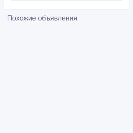
Эстонии.Услуги перевода.
23 €
Регистрация фирм в Эстонии.Услуги
бухгалтера.Услуги перевода.
23 €
Похожие объявления