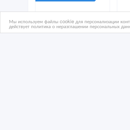
Мы используем файлы cookie для персонализации конте
действует политика о неразглашении персональных данн
Прибыльный хостел в
При
центре Астаны
цен
13/
12/03/2026 20:45
12
Коммерческая недвижимость, гаражи, стоян
К
Казахстан, Астана
Ка