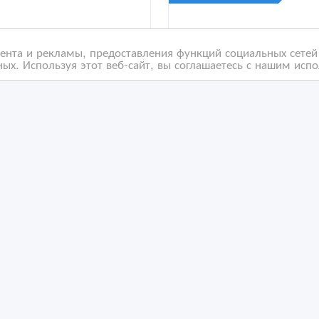
нта и рекламы, предоставления функций социальных сетей 
ых. Используя этот веб-сайт, вы соглашаетесь с нашим исп
быльный хостел в
СДАМ помещение под
тре Астаны | HOSTEL
любой вид деятельнос
77
/03/2026 19:49
10/06/2023 16:20
ки
оммерческая недвижимость, гаражи, стоянки
Коммерческая недвижимост
захстан, Астана
Казахстан, Астана