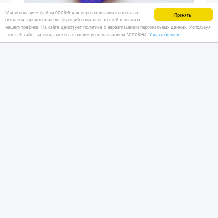
Мы используем файлы cookie для персонализации контента и
Принять!
рекламы, предоставления функций социальных сетей и анализа
нашего трафика. На сайте действует политика о неразглашении персональных данных. Используя
этот веб-сайт, вы соглашаетесь с нашим использованием coookies.
Узнать больше
Печать этикеток и лейблов для
одежды в Астане
13/12/2025 09:14
Полиграфические, издательские услуги
Казахстан, Астана
2 800 тенге 〒
Печать на фуболках