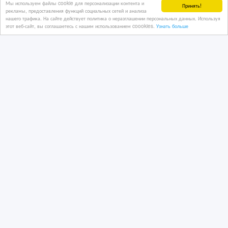
Мы используем файлы cookie для персонализации контента и
Принять!
рекламы, предоставления функций социальных сетей и анализа
нашего трафика. На сайте действует политика о неразглашении персональных данных. Используя
этот веб-сайт, вы соглашаетесь с нашим использованием coookies.
Узнать больше
Прибыльный хостел в центре Астаны
12/03/2026 20:45
Коммерческая недвижимость, гаражи, стоянки
Казахстан, Астана