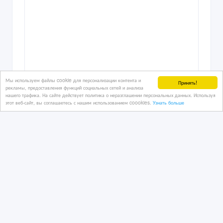
Мы используем файлы cookie для персонализации контента и
Принять!
рекламы, предоставления функций социальных сетей и анализа
нашего трафика. На сайте действует политика о неразглашении персональных данных. Используя
этот веб-сайт, вы соглашаетесь с нашим использованием coookies.
Узнать больше
Прибыльный хостел в центре Астаны
12/03/2026 20:45
Коммерческая недвижимость, гаражи, стоянки
Казахстан, Астана