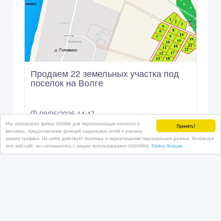
Мы используем файлы cookie для персонализации контента и
Принять!
рекламы, предоставления функций социальных сетей и анализа
нашего трафика. На сайте действует политика о неразглашении персональных данных. Используя
этот веб-сайт, вы соглашаетесь с нашим использованием coookies.
Узнать больше
Шикарная вилла в Торре делле
Стелле, Сардиния
04/11/2025 17:09
Дома, дачи, земельные участки