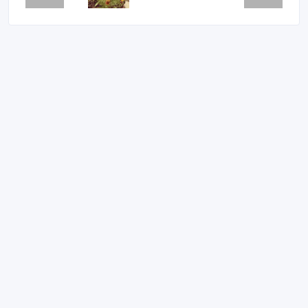
Продам дом в экологически чистом районе Астаны ( ж/м
Интернациональный, Учхоз), общая площадь дома 135
м.кв., хоз. постройки 100 м.кв..( произведен ремонт),
баня сруб 20 м.кв. Участок 10, 6 соток, беседка,