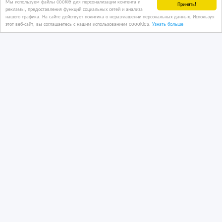
Мы используем файлы cookie для персонализации контента и
Принять!
оповещен
рекламы, предоставления функций социальных сетей и анализа
нашего трафика. На сайте действует политика о неразглашении персональных данных. Используя
этот веб-сайт, вы соглашаетесь с нашим использованием coookies.
Узнать больше
18/04/2026 21:52
Аудиотехника
Казахстан, Астана