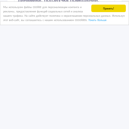
динамики, подзвучка помещений,
колонки, обстановочная музыка,
Мы используем файлы cookie для персонализации контента и
Принять!
оповещен
рекламы, предоставления функций социальных сетей и анализа
нашего трафика. На сайте действует политика о неразглашении персональных данных. Используя
этот веб-сайт, вы соглашаетесь с нашим использованием coookies.
Узнать больше
18/04/2026 21:52
Аудиотехника
Казахстан, Астана