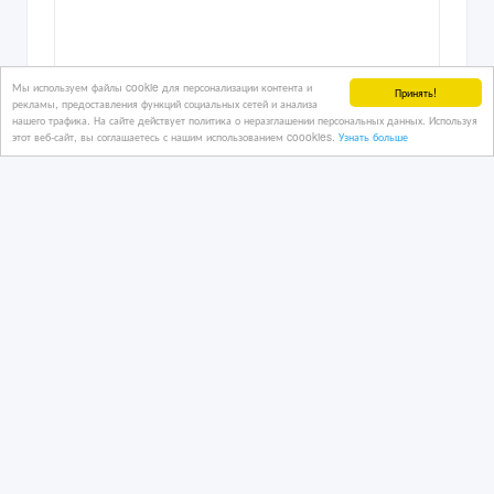
Мы используем файлы cookie для персонализации контента и
Принять!
рекламы, предоставления функций социальных сетей и анализа
нашего трафика. На сайте действует политика о неразглашении персональных данных. Используя
этот веб-сайт, вы соглашаетесь с нашим использованием coookies.
Узнать больше
Пенополистирол всех марок
14/08/2023 12:58
Кровля
Казахстан, Астана