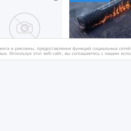
нта и рекламы, предоставления функций социальных сетей 
ых. Используя этот веб-сайт, вы соглашаетесь с нашим исп
вля ЭПДМ, ПВХ, ТПО,
Ремонт мягкой кровли
 мембраной
любой сложности,
козырьков балконов, к
гаражей.
/04/2022 14:49
13/03/2021 15:54
ровля
Кровля
захстан, Астана
Казахстан, Астана