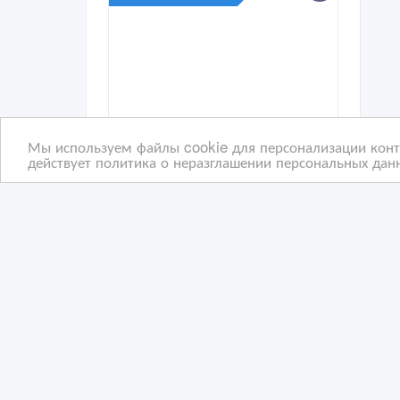
Мы используем файлы cookie для персонализации конте
действует политика о неразглашении персональных данн
Пенополистирол всех
Кро
марок
Гео
14/08/2023 12:58
21
Кровля
К
Казахстан, Астана
Ка