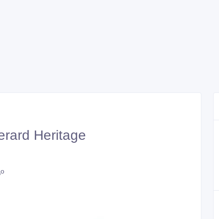
rard Heritage
цо