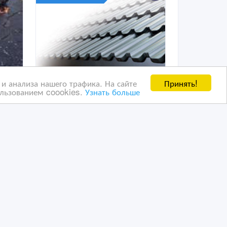
Принять!
и анализа нашего трафика. На сайте
ользованием coookies.
Узнать больше
Металлочерепица
«Venecja»
рыш
31/03/2020 08:46
Кровля
Казахстан, Астана