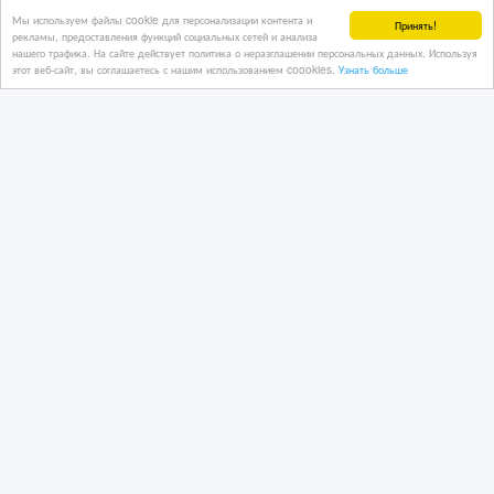
Мы используем файлы cookie для персонализации контента и
Принять!
рекламы, предоставления функций социальных сетей и анализа
нашего трафика. На сайте действует политика о неразглашении персональных данных. Используя
этот веб-сайт, вы соглашаетесь с нашим использованием coookies.
Узнать больше
Автомобили из США и Канады
02/04/2026 21:16
Легковые автомобили
Казахстан, Астана