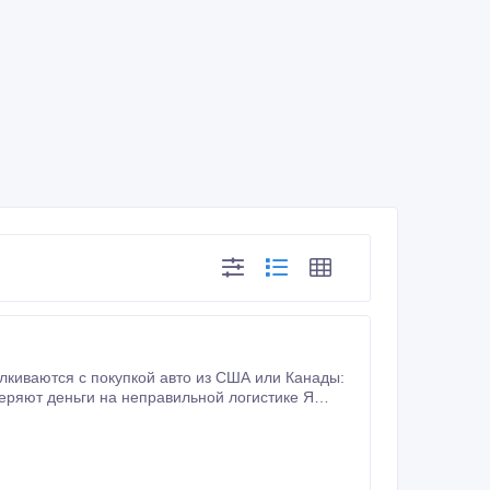
ряют деньги на неправильной логистике Я
аю то, что есть в
е Что вы получаете: — подбор автомобилей с