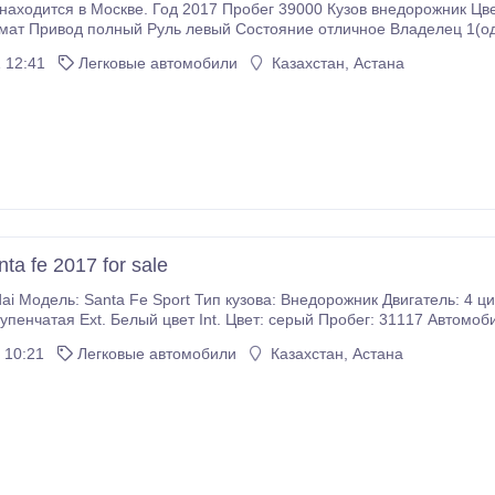
находится в Москве. Год 2017 Пробег 39000 Кузов внедорожник Цвет
мат Привод полный Руль левый Состояние отличное Владелец 1(о
Е977".
 12:41
Легковые автомобили
Казахстан, Астана
ta fe 2017 for sale
ривода: FWD Коробка
: 31117 Автомобиль на 100% хорош по всем функциям.
Серьезный покупатель должен связаться со мной Имя: Такиша Фарах.
 10:21
Легковые автомобили
Казахстан, Астана