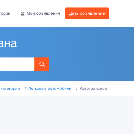
гории
Мои объявления
Дать объявление
ана
 категории
Легковые автомобили
Автотранспорт