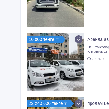
10 000 тенге 〒
Аренда ав
Наш таксопарк Taxi.kz предоставляет только самые лучшие машины и низкие
или автомат - на ваш выбор. Марки автомобилей :Chevrolet
тенге.
20/01/2022
22 240 000 тенге 〒
продам Le