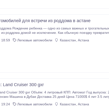
томобилей для встречи из роддома в астане
 событий в жизни. Здесь не бывает мелочей.
из роддома домой не исключение. Как обычную поездку превратить
мания для мамы и малыша? Заказать напрокат роскошные автомобили как Lexus ES 250, Toy
 18:59
Легковые автомобили
Казахстан, Астана
Mercedes-Benz s-class W221 будет лучшим решением для данного события.
 Land Cruiser 300 gxr
ём: 4 литровый КПП: Автомат Год выпуска: 2022 Состояние: новая без пробега 0км
бензин Машина в Дубае Доставка 25 дней Цена 71000$ 4 лит 3.5 ли
юком 93300 $ 4 камеры 98800$ VXR самый полный с радарами.
 19:24
Легковые автомобили
Казахстан, Астана