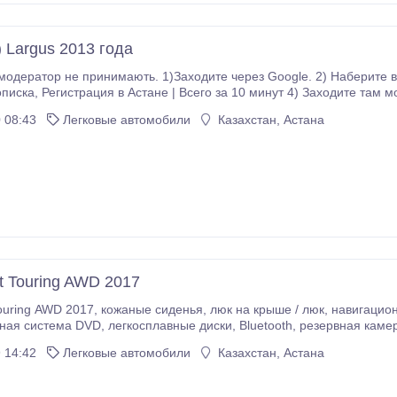
 Largus 2013 года
аходите через Google. 2) Наберите в поисковике прописка в Астане. 3)Потом выйдет
 мой номер Продам Лада Ларгус в отличном
се кости целые. Полный люкс. Пробег родной..
 08:43
Легковые автомобили
Казахстан, Астана
t Touring AWD 2017
 на крыше / люк, навигационная система, адаптивный круиз-контроль,
Bluetooth, резервная камера, дистанционный запуск, срочно свяжитесь с
м дилером ROPERS CARS.
 14:42
Легковые автомобили
Казахстан, Астана