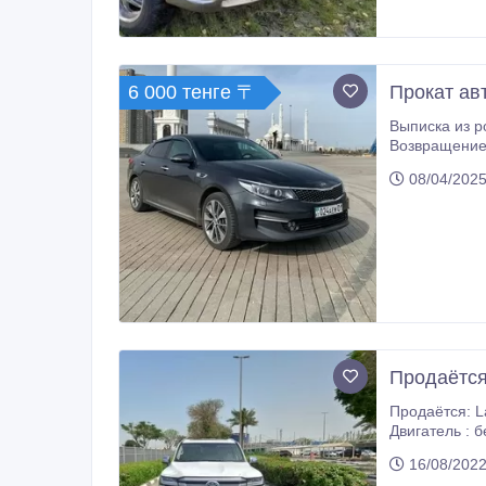
6 000 тенге 〒
Прокат ав
Выписка из роддома Рождение ребенка — одно из самых важных и трогательных
Возвращение 
красивый знак вни
08/04/2025
Продаётся:
Продаётся: Land Cruiser 300 gxr Объ
Двигатель : 
905000$ с л
16/08/2022