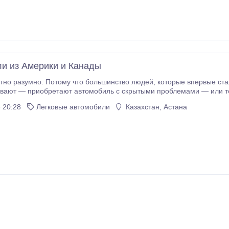
и из Америки и Канады
отому что большинство людей, которые впервые сталкиваются с покупкой авто из США или Канады:
вают — приобретают автомобиль с скрытыми проблемами — или те
му принципу. Я помогаю подобрать и привезти автомобиль под ваш запрос, а не предлаг
 20:28
Легковые автомобили
Казахстан, Астана
ваш бюджет ✔️ нужная марка и модель ✔️ желаемый год и состояни
имости “под ключ” — сопровождение на
сделки Без скрытых платежей.