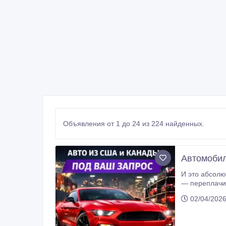
Объявления от 1 до 24 из 224 найденных.
Автомобил
И это абсолютно разумно. П
— переплачи
работаю по друго
02/04/2026
наличии: ✔️ 
аукционов (Copart, IAAI) — проверку истории и повреждений — прозрачный расчет сто
всех этапах 