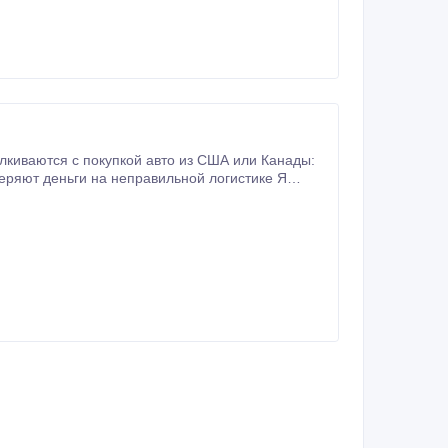
ряют деньги на неправильной логистике Я
аю то, что есть в
е Что вы получаете: — подбор автомобилей с