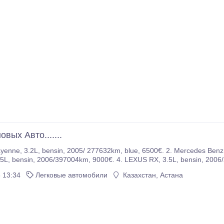
вых Авто.......
CL500, bensin, 2003/307204km, 7000€. 3. MB -
bensin, 2001/269700km, 8900€. Убедительная просьба по всем вопроса
 13:34
Легковые автомобили
Казахстан, Астана