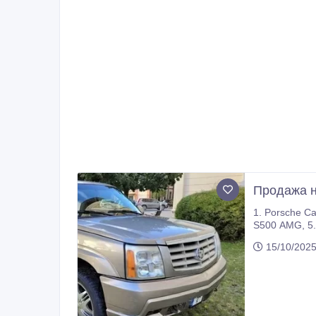
Продажа но
1. Porsche Cayenne, 3.2L, bensin, 2005/ 277632km, blue, 6500€. 2. Mercedes Benz - 
S500 AMG, 5.5L, bensin, 2006/397004km, 9000€. 4. LEXUS RX, 3.5L, bensin, 2006/200003km, 8460€. 5. Cadillac Escalade, 6.0L,
15/10/2025