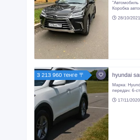
"Автомобиль 
Коробка авто
номер К976А
28/10/2021
3 213 960 тенге 〒
hyundai san
Марка: Hyundai Модель: Santa Fe Sport Тип кузова: Внедорожник Двигатель: 4 цилиндра - 2, 4 л Тип п
передач: 6-ступенчатая Ext. Белый цвет Int. Цвет: серый Пробег
17/11/2020