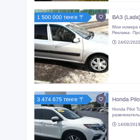
1 500 000 тенге 〒
ВАЗ (Lada)
Мои номера модератор не принимають. 1)З
Реклама· Прописка, Регистрация в Астане | Всего за 10 минут‎ 4) Заходите там
состоянии. В
24/02/2020
3 474 675 тенге 〒
Honda Pilo
Honda Pilot Touring AWD 2017, кожаные сиденья, люк
развлекательная система DVD, легкосплавные диски, 
официальны
14/08/2019