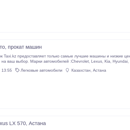
то, прокат машин
 цены на рынке. Все авто 2016-2021 года -механика
, Lexus, Kia, Hyundai, Renault, Toyota и тд. Цены от 8000 до 15000
 13:55
Легковые автомобили
Казахстан, Астана
xus LX 570, Астана