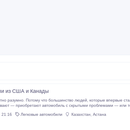
и из США и Канады
отому что большинство людей, которые впервые сталкиваются с покупкой авто из США или Канады:
вают — приобретают автомобиль с скрытыми проблемами — или те
му принципу. Я помогаю подобрать и привезти автомобиль под ваш запрос, а не предлаг
 21:16
Легковые автомобили
Казахстан, Астана
ваш бюджет ✔️ нужная марка и модель ✔️ желаемый год и состояни
имости “под ключ” — сопровождение на
сделки Без скрытых платежей.