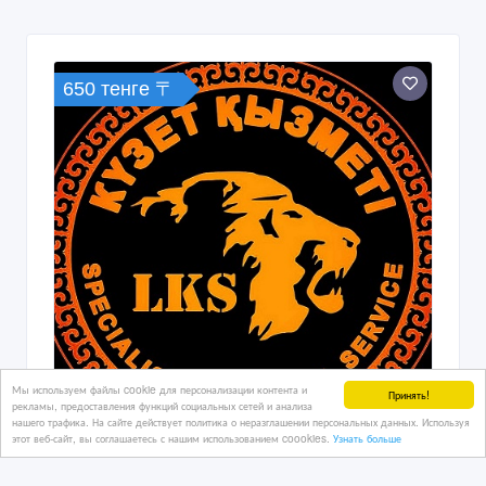
Охранные услуги
30/03/2026 20:59
Охранные и сыскные услуги
Казахстан, Астана
10 000 тенге 〒
Мы используем файлы cookie для персонализации контента и
Принять!
рекламы, предоставления функций социальных сетей и анализа
нашего трафика. На сайте действует политика о неразглашении персональных данных. Используя
этот веб-сайт, вы соглашаетесь с нашим использованием coookies.
Узнать больше