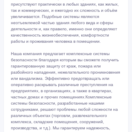
системы безопасности, разработанные нашими
сотрудниками, решают проблемы любой сложности на
различных объектах (торговли, развлекательного
комплекса, складские помещения, сооружений,
производства, и т.д.). Мы гарантируем надежность,
безотказность работы и удобство в эксплуатации.
Основное преимущество нашей компании - полный
спектр оказываемых услуг: Проектирование, поставка
оборудования, монтаж, пуско-наладочные работы,
сервисное обслуживание.
***«КазТехМонтаж» – это шесть основных принципов:
· Высококвалифицированный подход к работе;
· 100% гарантия качества на все типы проводимых
услуг;
· Выполнение задач в самые короткие сроки;
· Применение качественных материалов; ·
· Работают только проверенные мастера с большим
опытом по электромонтажу.