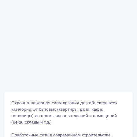
Охранно-пожарная сигнализация для объектов всех
категорий.От бытовых (квартиры, дачи, кафе,
гостиницы) до промышленных зданий и помещений
(цеха, склады и т.д.)
Слаботочные сети в современном строительстве
присутствуют практически в любых зданиях, как жилых,
так и коммерческих, и ежегодно их сложность и объём
увеличивается. Подобные системы являются
неотъемлемой частью здания любого вида и сферы
деятельности и, как правило, именно они определяют
качественность жизнеобеспечения, комфортности
работы и проживания человека в помещении.
Наша компания предлагает комплексные системы
безопасности благодаря которым вы сможете получить
гарантированную защиту от краж, пожара или
разбойного нападения, нежелательного проникновения
или вандализма. Эффективно предотвращать или
оперативно раскрывать различные преступления на
предприятиях, в организациях, а также в квартирах,
частных домах и прочих помещениях.Комплексные