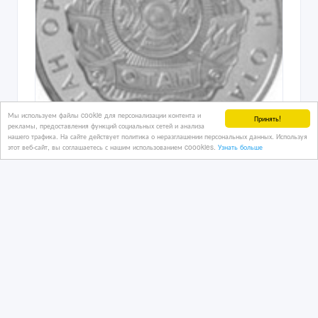
Мы используем файлы cookie для персонализации контента и
Принять!
рекламы, предоставления функций социальных сетей и анализа
нашего трафика. На сайте действует политика о неразглашении персональных данных. Используя
этот веб-сайт, вы соглашаетесь с нашим использованием coookies.
Узнать больше
продам 4 юбилейные монеты
номиналом 50 тенге 2002 и 2007
годов чеканки
07/12/2017 08:48
Монеты
Казахстан, Астана
90 000 тенге 〒