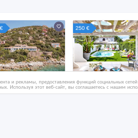
€
250 €
нта и рекламы, предоставления функций социальных сетей 
ых. Используя этот веб-сайт, вы соглашаетесь с нашим исп
арная вилла в Торре
Вилла Миа с бассейно
ле Стелле, Сардиния
Сардинии
/11/2025 17:09
04/11/2025 17:08
ма, дачи, земельные участки
Дома, дачи, земельные уча