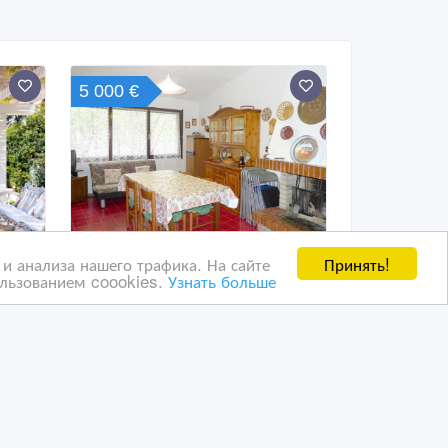
5 000 €
Принять!
и анализа нашего трафика. На сайте
ользованием coookies.
Узнать больше
м на
Вилетта на юге Сардинии
сдается в аренду,
недорого
01/10/2025 22:29
стки
Дома, дачи, земельные участки