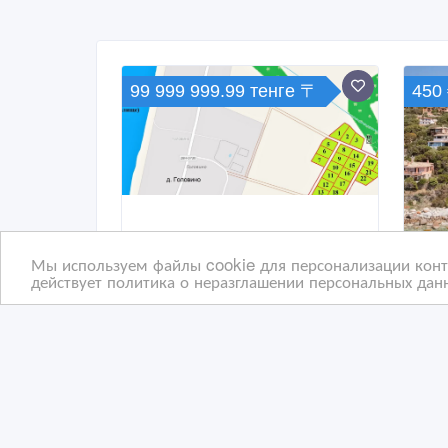
99 999 999.99 тенге 〒
450 
Мы используем файлы cookie для персонализации конте
действует политика о неразглашении персональных данн
Продаем 22 земельных
Шик
участка под поселок на
дел
Волге
09/06/2026 14:47
04
Дома, дачи, земельные участки
До