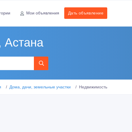
гории
Мои объявления
Дать объявление
, Астана
и
Дома, дачи, земельные участки
Недвижимость