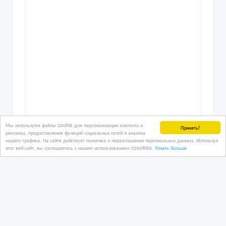
Мы используем файлы cookie для персонализации контента и
Принять!
рекламы, предоставления функций социальных сетей и анализа
нашего трафика. На сайте действует политика о неразглашении персональных данных. Используя
этот веб-сайт, вы соглашаетесь с нашим использованием coookies.
Узнать больше
Прибыльный хостел в центре Астаны
12/03/2026 20:45
Коммерческая недвижимость, гаражи, стоянки
Казахстан, Астана