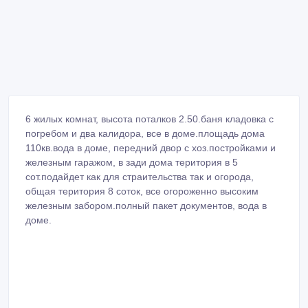
6 жилых комнат, высота поталков 2.50.баня кладовка с
погребом и два калидора, все в доме.площадь дома
110кв.вода в доме, передний двор с хоз.постройками и
железным гаражом, в зади дома територия в 5
сот.подайдет как для страительства так и огорода,
общая територия 8 соток, все огороженно высоким
железным забором.полный пакет документов, вода в
доме.